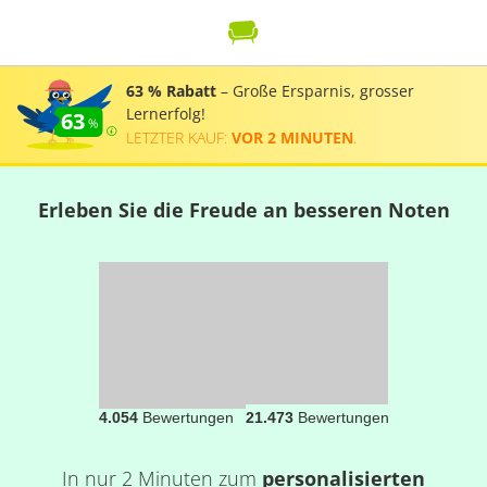
63 % Rabatt
– Große Ersparnis, grosser
Lernerfolg!
63
LETZTER KAUF:
VOR 2 MINUTEN
.
Erleben Sie die Freude an besseren Noten
4.054
Bewertungen
21.473
Bewertungen
In nur 2 Minuten zum
personalisierten