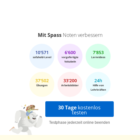
Mit Spass
Noten verbessern
10'571
6'600
7'853
sofaheld-Level
vorgefertigte
Lernvideos
Vokabeln
37'502
33'200
24h
Übungen
Arbeitsblätter
Hilfe von
Lehrkräften
30 Tage
kostenlos
testen
Testphase jederzeit online beenden