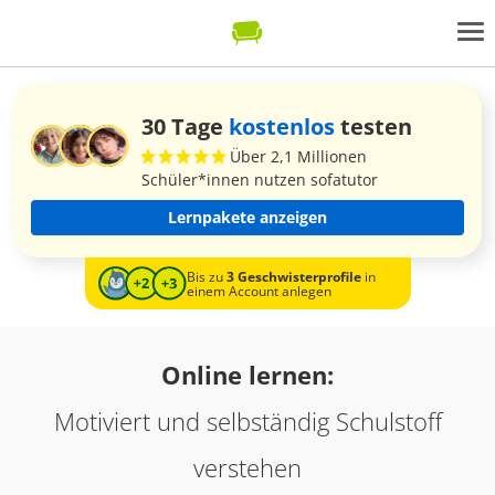
30 Tage
kostenlos
testen
Über 2,1 Millionen
Schüler*innen nutzen sofatutor
Lernpakete anzeigen
Bis zu
3 Geschwisterprofile
in
einem Account anlegen
Online lernen:
Motiviert und selbständig Schulstoff
verstehen