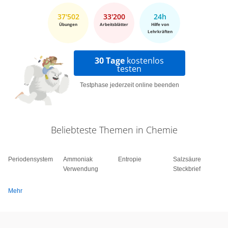
37'502
33'200
24h
Übungen
Arbeitsblätter
Hilfe von
Lehrkräften
30 Tage
kostenlos
testen
Testphase jederzeit online beenden
Beliebteste Themen in Chemie
Periodensystem
Ammoniak
Entropie
Salzsäure
Verwendung
Steckbrief
Mehr