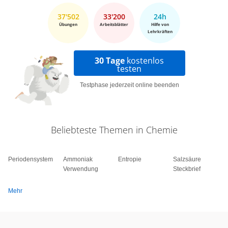
37'502
33'200
24h
Übungen
Arbeitsblätter
Hilfe von
Lehrkräften
30 Tage
kostenlos
testen
Testphase jederzeit online beenden
Beliebteste Themen in Chemie
Periodensystem
Ammoniak
Entropie
Salzsäure
Verwendung
Steckbrief
Mehr