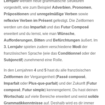
Lernjahr
werden neue grammatische Strukturen
vorgestellt, wie zum Beispiel
Adverbien
,
Pronomen
,
Präpositionen
und
unregelmäßige Verben
sowie
reflexive Verben im Présent
gefestigt. Die Zeitformen
werden um das
Imparfait
und das
Futur Composé
erweitert und du lernst, wie man
Wünsche
,
Aufforderungen, Bitten
und
Befürchtungen
äußert. Im
3. Lernjahr
spielen zudem verschiedene
Modi
der
französischen Sprache (wie das
Conditionnel
oder der
Subjonctif
) zunehmend eine Rolle.
In den Lernjahren
4
und
5
hast du alle französischen
Zeitformen
der Vergangenheit (
Passé composé
,
Imparfait
oder
Plus-que-parfait
) und der Zukunft (
Futur
composé
,
Futur simple
) kennengelernt. Du hast deinen
Wortschatz
auf viele Bereiche erweitert und weist
solide
Grammatikkenntnisse
auf. Deshalb wird es dir immer