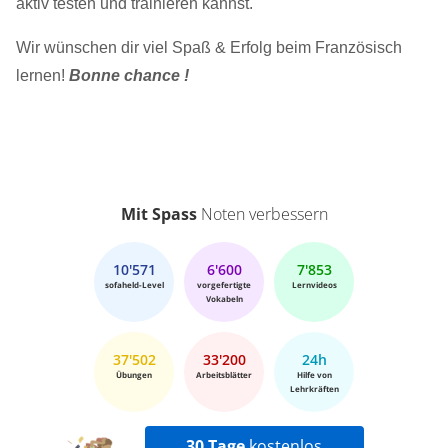
aktiv testen und trainieren kannst.
Wir wünschen dir viel Spaß & Erfolg beim Französisch
lernen!
Bonne chance !
Mit Spass
Noten verbessern
10'571
6'600
7'853
sofaheld-Level
vorgefertigte
Lernvideos
Vokabeln
37'502
33'200
24h
Übungen
Arbeitsblätter
Hilfe von
Lehrkräften
30 Tage
kostenlos