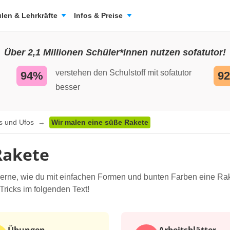
len & Lehrkräfte
Infos & Preise
Über 2,1 Millionen Schüler*innen nutzen sofatutor!
verstehen den Schulstoff mit sofatutor
94%
9
besser
ns und Ufos
Wir malen eine süße Rakete
Rakete
Lerne, wie du mit einfachen Formen und bunten Farben eine Rak
Tricks im folgenden Text!