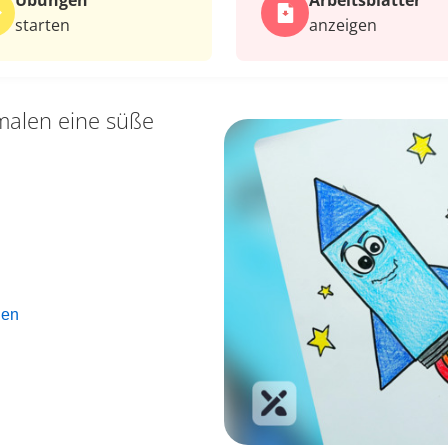
Übungen
Arbeits­blätter
starten
anzeigen
malen eine süße
len