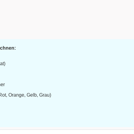
ichnen:
at)
ner
Rot, Orange, Gelb, Grau)