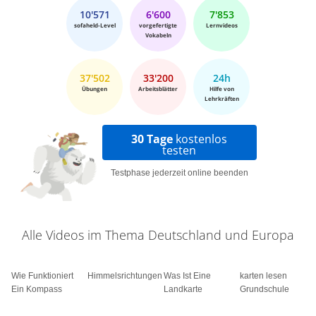
10'571
6'600
7'853
sofaheld-Level
vorgefertigte
Lernvideos
Vokabeln
37'502
33'200
24h
Übungen
Arbeitsblätter
Hilfe von
Lehrkräften
30 Tage
kostenlos
testen
Testphase jederzeit online beenden
Alle Videos im Thema Deutschland und Europa
Wie Funktioniert
Himmelsrichtungen
Was Ist Eine
karten lesen
Ein Kompass
Landkarte
Grundschule