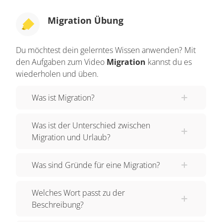
Migration kommt aus dem Lateinischen und heißt
"Auswanderung". Menschen wandern aus, wenn
Migration Übung
sie das Land, in dem sie geboren wurden und
bisher lebten, dauerhaft verlassen, um woanders
Du möchtest dein gelerntes Wissen anwenden? Mit
zu leben. Wenn du also in den Ferien nach
den Aufgaben zum Video
Migration
kannst du es
Schweden fährst, um dort Urlaub zu machen,
wiederholen und üben.
dann ist das KEINE Migration. Denn du bleibst
Was ist Migration?
dann ja nicht für immer dort, sondern fährst am
Ende der Ferien zurück. Aber warum verlassen
Was ist der Unterschied zwischen
Menschen ihre Heimat und suchen eine neue?
Migration und Urlaub?
Dies kann verschiedene Gründe haben. Einen
der wichtigsten und schlimmsten kennst du schon
Was sind Gründe für eine Migration?
von Juri: KRIEG. Auch ohne Krieg kann das
Leben im eigenen Heimatland gefährlich sein,
Welches Wort passt zu der
zum Beispiel, wenn du verfolgt wirst. Damit ist
Beschreibung?
NICHT gemeint, dass die Leute dir hinterher