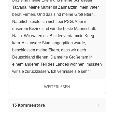
Das sind meine Eltern und meine Schwester
Tatyana. Meine Mutter ist Zahnärztin, mein Vater
berät Firmen. Und das sind meine Großeltern.
Natürlich spiele ich nicht bei PSG. Aber in
unserem Bezirk sind wir die beste Mannschaft.
Na ja. Wir waren es. Bis der verdammte Krieg
kam. Als unsere Stadt angegriffen wurde,
beschlossen meine Eltern, dass wir nach
Deutschland fliehen. Da meine Großeltern in
einem anderen Teil des Landes wohnen, mussten
wir sie zurücklassen. Ich vermisse sie sehr."
Sicher kennst du noch andere Kinder, die ihre
Heimat verlassen haben, oder musstest vielleicht
WEITERLESEN
sogar selbst mit deiner Familie fliehen. Und
genau darum geht es in diesem Video.
15 Kommentare
"Migration" Was bedeutet der Begriff "Migration"?