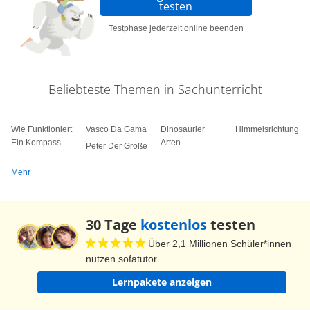
werden dort dann genau Menschen mit ihrer
testen
Ausbildung gesucht. Auch wenn es in einem
Testphase jederzeit online beenden
Land nicht genug zu essen gibt, sauberes
Trinkwasser fehlt und die medizinische
Versorgung schlecht ist, verlassen Menschen ihre
Beliebteste Themen in Sachunterricht
Heimat. In jedem Fall ist es eine schwere
Entscheidung, auszuwandern. Wenn man in ein
Wie Funktioniert
Vasco Da Gama
Dinosaurier
Himmelsrichtungen
anderes Land kommt, muss man sich an viel
Ein Kompass
Arten
Peter Der Große
Neues gewöhnen: eine andere Sprache, anderes
Mehr
Wetter, andere Sitten, andere Verhaltensweisen.
Für Kinder kommt noch hinzu, dass sie sich neue
Freunde suchen und sich an ein neues
30 Tage
kostenlos
testen
Schulsystem gewöhnen müssen. Und leider
Über 2,1 Millionen Schüler*innen
mögen nicht alle Menschen Migranten, also
nutzen sofatutor
Flüchtlinge und Auswanderer. Manchmal werden
Lernpakete anzeigen
sie sogar angegriffen und verletzt. Bevor wir zu