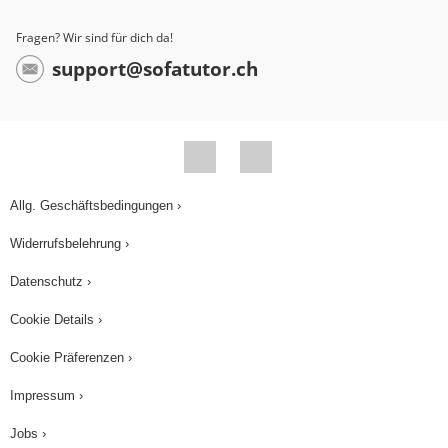
Juri zurückkehren, fassen wir kurz zusammen:
Dafür, dass Menschen ihre Heimat verlassen, gibt
Fragen? Wir sind für dich da!
es viele Gründe. Krieg, Verfolgung, Arbeit,
support@sofatutor.ch
Hunger. Woanders als bisher zu leben, stellt
Menschen vor viele Herausforderungen. Aber
Migration gab es zu allen Zeiten, weil der Nutzen
für die Menschen die Risiken überwog. Oder wie
sind Döner und Pizza wohl sonst nach
Allg. Geschäftsbedingungen ›
Deutschland gekommen? Und jetzt nochmal zu
Widerrufsbelehrung ›
Juri. "Ich hatte erst große Angst vor Deutschland.
Aber wenigstens konnte ich schon ganz gut
Datenschutz ›
Deutsch, weil ich es in der Schule hatte. Die
Cookie Details ›
Kinder in meiner neuen Klasse waren nett zu mir.
Cookie Präferenzen ›
Viele erkundigten sich ganz lieb, wie meine
Heimat denn so ist. Wen ich vermisse. Ob ich
Impressum ›
Heimweh habe. Wie es denn war, in Deutschland
Jobs ›