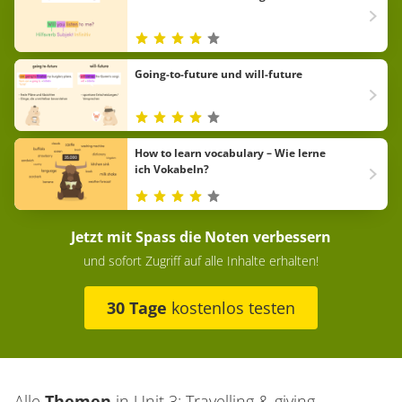
Going-to-future und will-future
How to learn vocabulary – Wie lerne
ich Vokabeln?
Jetzt mit Spass die Noten verbessern
und sofort Zugriff auf alle Inhalte erhalten!
30 Tage
kostenlos testen
Alle
Themen
in
Unit 3: Travelling & giving