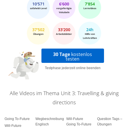
10'571
6'600
7'854
sofaheld-Level
vorgefertigte
Lernvideos
Vokabeln
37'502
33'200
24h
Übungen
Arbeitsblätter
Hilfe von
Lehrkräften
30 Tage
kostenlos
testen
Testphase jederzeit online beenden
Alle Videos im Thema Unit 3: Travelling & giving
directions
Going To-Future
Wegbeschreibung
Will-Future
Question Tags –
Englisch
Going To-Future
Übungen
Will-Future