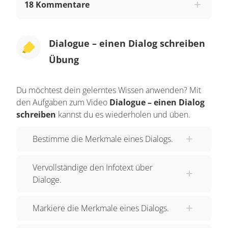
18 Kommentare
Dabei spielt die Beziehung, die die Personen
zueinander haben, eine große Rolle. Die
Kommunikation zwischen Familienmitgliedern
Dialogue – einen Dialog schreiben
unterscheidet sich so zum Beispiel von einem
Übung
Gespräch zwischen zwei Fremden. Mache dir am
Besten Stichpunkte zu den Informationen und
Du möchtest dein gelerntes Wissen anwenden? Mit
Gefühlen, die du im Dialog vermitteln möchtest.
den Aufgaben zum Video
Dialogue – einen Dialog
Im Gespräch vom Anfang ging es beispielsweise
schreiben
kannst du es wiederholen und üben.
um eine Taschengelderhöhung. Du hattest
vielleicht auch schon einmal eine ähnliche
Bestimme die Merkmale eines Dialogs.
Diskussion mit deinen Eltern oder Großeltern.
Gefühle wie Enttäuschung, Wut, Entschiedenheit
Vervollständige den Infotext über
Dialoge.
oder Ablehnung könnten dabei eine Rolle
spielen. Dialoge treten in verschiedenen Formen
Markiere die Merkmale eines Dialogs.
auf. Den Dialog zwischen Albi und seinem Opa
kann man als argumentativen Dialog,