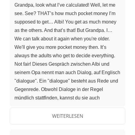
Grandpa, look what I’ve calculated! Well, let me
see. See? THAT’s how much pocket money I’m
supposed to get… Albi! You get as much money
as the others. And that’s that! But Grandpa. I…
We can talk about it again when you're older.
We'll give you more pocket money then. It’s
always the adults who get to decide everything.
Not fair! Dieses Gespräch zwischen Albi und
seinem Opa nennt man auch Dialog, auf Englisch
"dialogue". Ein "dialogue" besteht aus Rede und
Gegenrede. Obwohl Dialoge in der Regel
mündlich stattfinden, kannst du sie auch
aufschreiben. Dafür solltest du folgende
Überlegungen machen: Kläre zuerst, wer die
WEITERLESEN
Gesprächspartner sind. Wie interagieren sie
miteinander? Wie reagieren sie aufeinander?