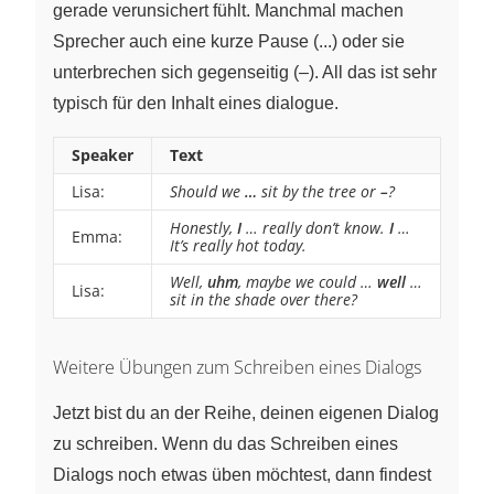
gerade verunsichert fühlt. Manchmal machen
Sprecher auch eine kurze Pause (...) oder sie
unterbrechen sich gegenseitig (–). All das ist sehr
typisch für den Inhalt eines dialogue.
Speaker
Text
Lisa:
Should we
…
sit by the tree or
–
?
Honestly,
I
… really don’t know.
I
…
Emma:
It’s really hot today.
Well,
uhm
, maybe we could …
well
…
Lisa:
sit in the shade over there?
Weitere Übungen zum Schreiben eines Dialogs
Jetzt bist du an der Reihe, deinen eigenen Dialog
zu schreiben. Wenn du das Schreiben eines
Dialogs noch etwas üben möchtest, dann findest