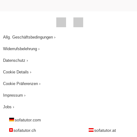
unser Dialog keine Anführungszeichen hat.
Anführungszeichen für die wörtliche Rede
brauchst du nur, wenn ein Dialog in eine
Geschichte eingebettet ist. Hier reicht es, den
Allg. Geschäftsbedingungen ›
Namen des Sprechers oder der Sprecherin mit
einem Doppelpunkt vor die eigentliche Rede zu
Widerrufsbelehrung ›
setzen. Für das Verfassen von Dialogen merkst
Datenschutz ›
du dir am besten Folgendes: Welche Sprache du
Cookie Details ›
verwendest, hängt immer von der Art des
Dialoges und dem Zusammenhang bzw. Kontext
Cookie Präferenzen ›
ab. Generell klingt gesprochene Sprache aber
Impressum ›
weniger formell. Achte darauf, Kurzformen (short
Jobs ›
forms), verstärkende Ausdrücke (expressions)
und Bestätigungsfragen (question tags)
sofatutor.com
einzubauen. Unterbrechungen kennzeichnest du
sofatutor.ch
sofatutor.at
mit einem Geviertstrich (em dash). Pausen durch