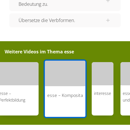
cohorti); superesse, supersum, superfui - übrig
Bedeutung zu.
sein, übrigbleiben, überleben; prodesse, prosum,
profui - nützlich sein, nützen. Eigentlich würde
Übersetze die Verbformen.
auch noch posse hierher gehören, was du in der
Schule auch immer extra lernst. Wir behandeln es
ebenfalls in einem Extrafilm. Die Stammform
Weitere Videos im Thema
esse
könnte man natürlich, wie das so im Lexikon auch
gemacht wird, durch das Partizip futur aktiv, also
mit Formen von futurus ergänzen. Wir hätten da
zum Beispiel obfuturus - einer, der schaden wird.
Oh Verzeihung, offuturus, nicht die Assimilation
vergessen - einer, der schaden wird. Kommen wir
esse –
interesse
esse
esse – Komposita
Perfektbildung
und
zur Syntax, der Anwendung im Satz. In der
Anwendung im Satz, der Syntax von esse, sehen
wir entweder ein Dativobjekt oder ein
präpositionales Objekt. Beispiele: Intersumus