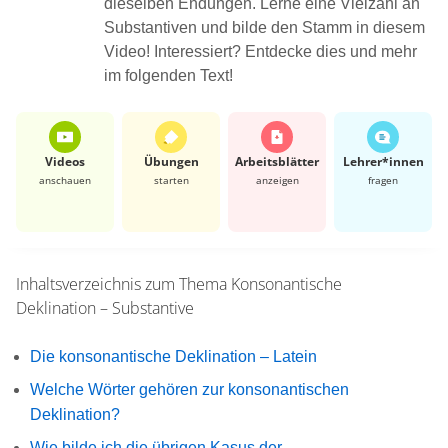
dieselben Endungen. Lerne eine Vielzahl an
Substantiven und bilde den Stamm in diesem
Video! Interessiert? Entdecke dies und mehr
im folgenden Text!
Videos
Übungen
Arbeits­blätter
Lehrer*​innen
anschauen
starten
anzeigen
fragen
Inhaltsverzeichnis zum Thema
Konsonantische
Deklination – Substantive
Die konsonantische Deklination – Latein
Welche Wörter gehören zur konsonantischen
Deklination?
Wie bilde ich die übrigen Kasus der