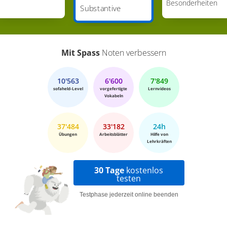
Besonderheiten
Substantive
Mit Spass
Noten verbessern
10'563
6'600
7'849
sofaheld-Level
vorgefertigte
Lernvideos
Vokabeln
37'484
33'182
24h
Übungen
Arbeitsblätter
Hilfe von
Lehrkräften
30 Tage
kostenlos
testen
Testphase jederzeit online beenden