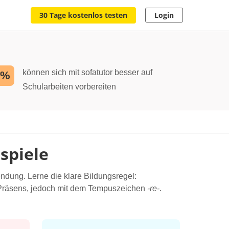
30 Tage kostenlos testen
Login
können sich mit sofatutor besser auf
2%
Schularbeiten vorbereiten
spiele
endung. Lerne die klare Bildungsregel:
Präsens, jedoch mit dem Tempuszeichen
-re-
.