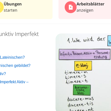
Übungen
Arbeits­blätter
starten
anzeigen
unktiv Imperfekt
 Lateinischen?
inischen gebildet?
tiv?
mperfekt Aktiv –