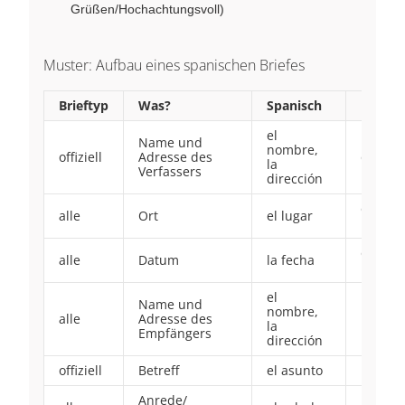
Grüßen/Hochachtungsvoll)
Muster: Aufbau eines spanischen Briefes
Brieftyp
Was?
Spanisch
Format
el
Name und
nombre,
offiziell
Adresse des
obere l
la
Verfassers
dirección
obere 
alle
Ort
el lugar
Ecke
obere 
alle
Datum
la fecha
Ecke
el
Name und
nombre,
alle
Adresse des
linke S
la
Empfängers
dirección
offiziell
Betreff
el asunto
Fettsch
Anrede/