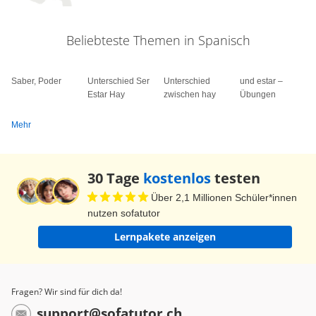
Verabschiedung gibt es mehrere Möglichkeiten.
Beachte den Anlass deines Briefes. Wenn es ein
Beliebteste Themen in Spanisch
formeller Brief ist, brauchst du auch eine formelle
Verabschiedung. Sinceramente. Con afecto.
Saber, Poder
Afectuosamente. Saludos. Con cariño, se
Unterschied Ser
Unterschied
und estar –
Estar Hay
zwischen hay
Übungen
despide. Atentamente. Quedan de usted o de
ustedes. Chicos y chicas, esto ha sido todo por
Mehr
hoy. ¡Hasta pronto! Jungs und Mädels, das war
alles für heute. Bis bald!
30 Tage
kostenlos
testen
Über 2,1 Millionen Schüler*innen
nutzen sofatutor
Lernpakete anzeigen
Fragen? Wir sind für dich da!
support@sofatutor.ch