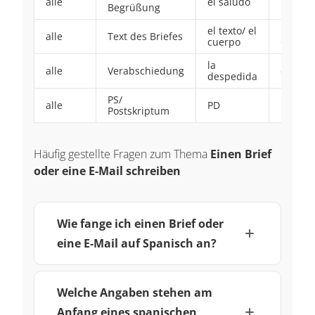
alle
el saludo
mit Do
Begrüßung
el texto/ el
beginn
alle
Text des Briefes
cuerpo
Großbu
la
alle
Verabschiedung
danac
despedida
PS/
alle
PD
mit Do
Postskriptum
Häufig gestellte Fragen zum Thema
Einen Brief
oder eine E-Mail schreiben
Wie fange ich einen Brief oder
eine E-Mail auf Spanisch an?
Welche Angaben stehen am
Anfang eines spanischen