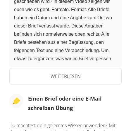
geschrieben wird? In diesem Video zeigen wir
euch wie es geht. Formato. Format. Alle Briefe
haben ein Datum und eine Angabe zum Ort, wo
dieser Brief verfasst wurde. Diese Angaben
befinden sich normalerweise oben rechts. Alle
Briefe bestehen aus einer Begrüssung, den
folgenden Text und eine Verabschiedung. Um
etwas zu ergänzen, was wir im Brief vergessen
haben zu erwähnen, werden die Initialen PD in
Grossbuchstaben mit folgenden Doppelpunkt
WEITERLESEN
angehängt. Ejemplo. Beispiel. Aquí tienes un
ejemplo de una carta en español. Hier ist ein
Einen Brief oder eine E-Mail
Beispiel für ein Brief auf Spanisch. El 19 de
schreiben Übung
agosto de 2011. Palma, Mallorca. Querida Sara:
¿Cómo estás? Espero que muy bien, estoy de
vacaciones en Mallorca disfrutando de la playa.
Du möchtest dein gelerntes Wissen anwenden? Mit