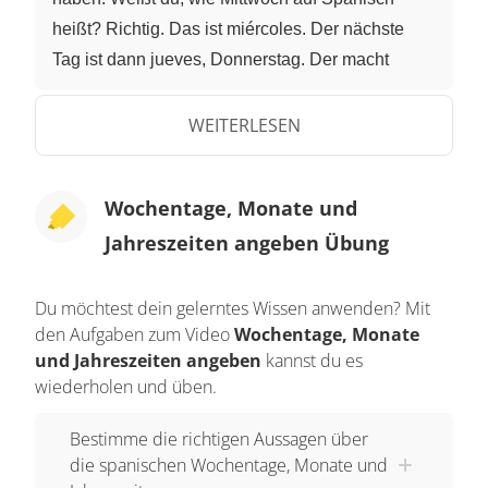
heißt? Richtig. Das ist miércoles. Der nächste
Tag ist dann jueves, Donnerstag. Der macht
besonders viel Spaß, da habe ich Sport. Der
letzte Schultag der Woche ist der Freitag, el
WEITERLESEN
viernes. Die beiden Tage des Wochenendes sind
sábado und domingo. Wiederholen wir alle
Wochentage, Monate und
Wochentage noch einmal gemeinsam. Sprich sie
Jahreszeiten angeben Übung
mir nach: lunes, martes, miércoles, jueves,
viernes, sábado, domingo. Merk dir, dass alle
Wochentage klein geschrieben werden und
Du möchtest dein gelerntes Wissen anwenden? Mit
den Aufgaben zum Video
Wochentage, Monate
maskulin sind. Das heißt, dass sie zusammen mit
und Jahreszeiten angeben
kannst du es
dem Artikel „el“ stehen können, wie zum Beispiel
wiederholen und üben.
in dem Satz: El sábado voy a ir al cine. Am
Samstag werde ich ins Kino gehen. Nur die
Bestimme die richtigen Aussagen über
beiden Tage miércoles und sábado tragen einen
die spanischen Wochentage, Monate und
Akzent. Nun kannst du schon die Wochentage,