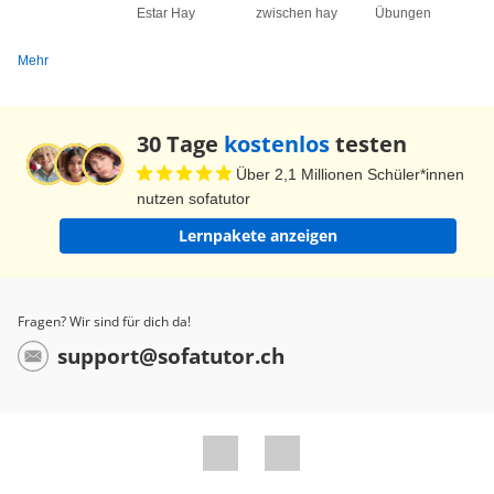
Estar Hay
zwischen hay
Übungen
zu haben. Schauen wir uns die Lösungen an.
Wann hat Adriana Geburtstag? El cumpleaños de
Mehr
Adriana es un domingo. Ella cumple años en
febrero que es en invierno. ¿Y Óscar? ¿Cuando
30 Tage
kostenlos
testen
cumple años él? Am 22. Mai, also: miércoles,
Über 2,1 Millionen Schüler*innen
mayo, primavera. El cumpleaños de Laura es el
nutzen sofatutor
quince de julio. Hier lautet die Antwort: lunes,
Lernpakete anzeigen
julio, verano. Und der Geburtstag von Isabella?
Jueves, octubre, otoño. Hast du alles gewusst?
¡Muy bien! Heute hast du die Wochentage, die
Fragen? Wir sind für dich da!
Monate und die Jahreszeiten auf Spanisch
support@sofatutor.ch
gelernt, los días de la semana, los meses y las
estaciones del año. Ich hoffe, du hattest genauso
viel Spaß wie ich und bist beim nächsten Mal
wieder mit dabei. ¡Hasta luego!