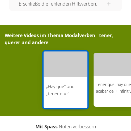
Erschließe die fehlenden Hilfsverben.
tenemos que, vosotros o vosotras tenéis que y
ellos o ellas tienen que. Schauen wir uns dazu
ein paar Beispiele an: Ahora hay que lavar los
platos. ¿Quién los lava? Tienes que lavar los
Weitere Videos im Thema
Modalverben - tener,
platos, yo los lavé la semana pasada. Wie du
querer und andere
siehst, drückt “hay que“ eine generelle
Notwendigkeit aus, ohne näher zu bestimmen
wer diese Notwendigkeit oder diese Pflicht hat.
„Tener que“ hingegen, verdeutlicht für wen die
Notwendigkeit oder Pflicht gilt. Dieses kannst du
Tener que, hay que
„Hay que“ und
an der Konjugation von „tener“ erkennen. Im
acabar de + Infiniti
„tener que“
zweiten Beispiel ist „tienes“ in der zweiten Person
singular und bedeutet somit übersetzt: „Du musst
das Geschirrspülen!“ Mal schauen, ob du bist,
hier alles verstanden hast. Weisst du welche
Mit Spass
Noten verbessern
Verbalkonstruktion in den folgenden beiden