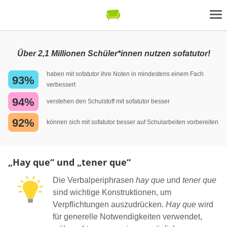
Über 2,1 Millionen Schüler*innen nutzen sofatutor!
haben mit sofatutor ihre Noten in mindestens einem Fach
93%
verbessert
94%
verstehen den Schulstoff mit sofatutor besser
92%
können sich mit sofatutor besser auf Schularbeiten vorbereiten
„Hay que“ und „tener que“
Die Verbalperiphrasen
hay que
und
tener que
sind wichtige Konstruktionen, um
Verpflichtungen auszudrücken.
Hay que
wird
für generelle Notwendigkeiten verwendet,