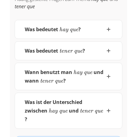
tener que
\textit{hay
Was bedeutet
?
hay que
que}
\textit{tener
Was bedeutet
?
tener que
que}
\textit{hay
Wann benutzt man
und
hay que
que}
\textit{tener
wann
?
tener que
que}
Was ist der Unterschied
\textit{hay
\textit{tener
zwischen
und
hay que
tener que
que}
que}
?