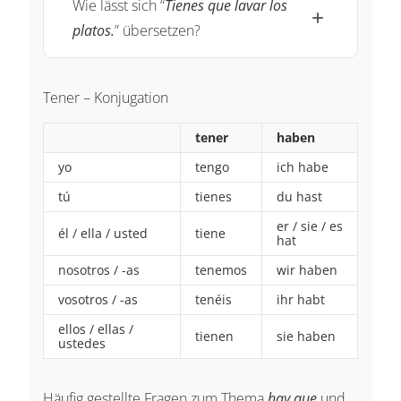
Wie lässt sich “
Tienes que lavar los
platos.
” übersetzen?
Tener – Konjugation
tener
haben
yo
tengo
ich habe
tú
tienes
du hast
er / sie / es
él / ella / usted
tiene
hat
nosotros / -as
tenemos
wir haben
vosotros / -as
tenéis
ihr habt
ellos / ellas /
tienen
sie haben
ustedes
Häufig gestellte Fragen zum Thema
hay que
und