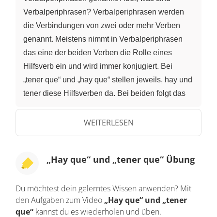
Verbalperiphrasen? Verbalperiphrasen werden
die Verbindungen von zwei oder mehr Verben
genannt. Meistens nimmt in Verbalperiphrasen
das eine der beiden Verben die Rolle eines
Hilfsverb ein und wird immer konjugiert. Bei
„tener que“ und „hay que“ stellen jeweils, hay und
tener diese Hilfsverben da. Bei beiden folgt das
anschließende Verb im Infinitiv. Das ist gar nicht
so schwierig wie es klingt. Schauen wir uns dazu
WEITERLESEN
nun die Verbalkonstruktionen „hay que“ und
„tener que“ genauer an. Beginnen wir mit der
„Hay que“ und „tener que“ Übung
Bedeutung: „Hay que“ plus Infinitiv bringt die
Aufforderung „man muss etwas tun“ oder „es ist
Du möchtest dein gelerntes Wissen anwenden? Mit
notwendig, etwas zu tun“ zum Ausdruck. Im
den Aufgaben zum Video
„Hay que“ und „tener
Vergleich zu „tener que“, geht es hier eher um
que“
kannst du es wiederholen und üben.
einen allgemeinen Ausdruck. Wie du es an dem