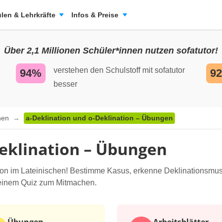
len & Lehrkräfte
Infos & Preise
Über 2,1 Millionen Schüler*innen nutzen sofatutor!
verstehen den Schulstoff mit sofatutor
94%
9
besser
onen
a-Deklination und o-Deklination – Übungen
Deklination – Übungen
ation im Lateinischen! Bestimme Kasus, erkenne Deklinationsmust
 einem Quiz zum Mitmachen.