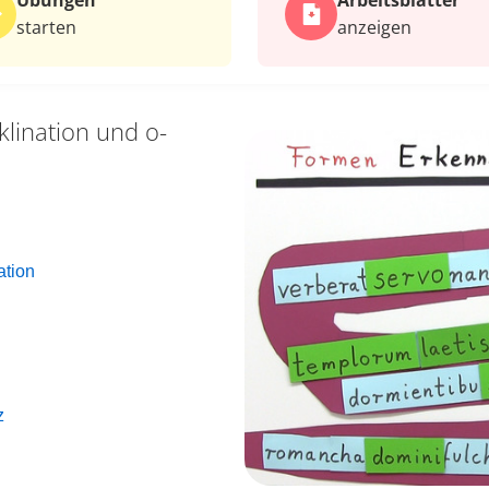
Übungen
Arbeits­blätter
starten
anzeigen
klination und o-
ation
z