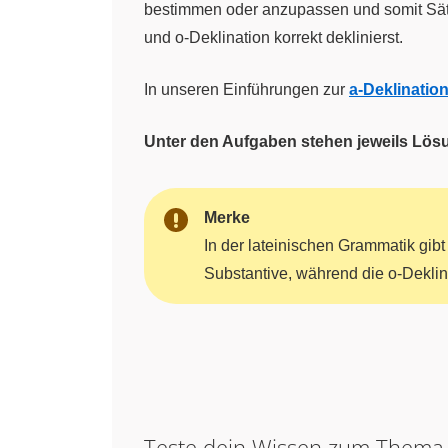
bestimmen oder anzupassen und somit Sätze
und o-Deklination korrekt deklinierst.
In unseren Einführungen zur
a-Deklinatio
Unter den Aufgaben stehen jeweils Lös
Merke
In der lateinischen Grammatik gibt
Substantive, während die o-Deklin
Teste dein Wissen zum Them