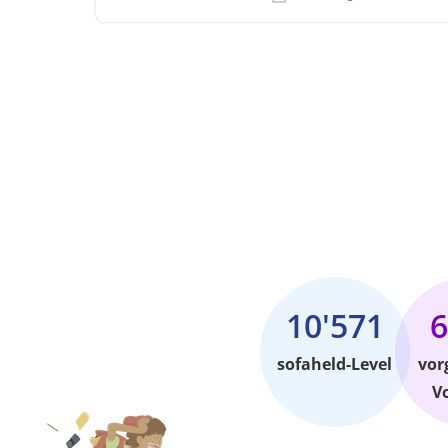
10'571
6
sofaheld-Level
vor
V