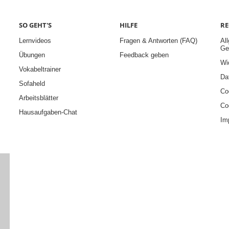
SO GEHT'S
HILFE
RE
Lernvideos
Fragen & Antworten (FAQ)
Al
Ge
Übungen
Feedback geben
Wi
Vokabeltrainer
Da
Sofaheld
Co
Arbeitsblätter
Co
Hausaufgaben-Chat
Im