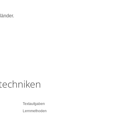
länder.
stechniken
Textaufgaben
Karteikasten B
Lernmethoden
Sachaufgaben