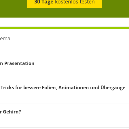
30 Tage
kostenlos testen
hema
en Präsentation
 Tricks für bessere Folien, Animationen und Übergänge
r Gehirn?