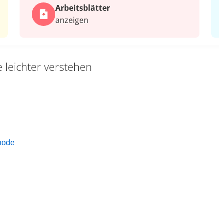
Arbeits­blätter
anzeigen
e leichter verstehen
hode