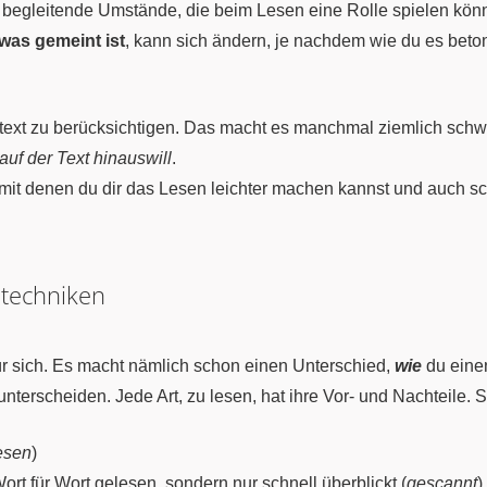
 begleitende Umstände, die beim Lesen eine Rolle spielen kön
was gemeint ist
, kann sich ändern, je nachdem wie du es beton
ontext zu berücksichtigen. Das macht es manchmal ziemlich schw
auf der Text hinauswill
.
 mit denen du dir das Lesen leichter machen kannst und auch sc
etechniken
für sich. Es macht nämlich schon einen Unterschied,
wie
du einen
unterscheiden. Jede Art, zu lesen, hat ihre Vor- und Nachteile. 
Lesen
)
Wort für Wort gelesen, sondern nur schnell überblickt (
gescannt
)