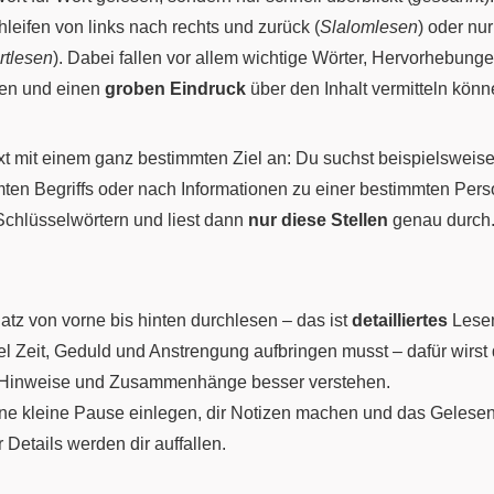
chleifen von links nach rechts und zurück (
Slalomlesen
) oder nu
rtlesen
). Dabei fallen vor allem wichtige Wörter, Hervorhebun
en und einen
groben Eindruck
über den Inhalt vermitteln könn
ext mit einem ganz bestimmten Ziel an: Du suchst beispielsweis
ten Begriffs oder nach Informationen zu einer bestimmten Perso
Schlüsselwörtern und liest dann
nur diese Stellen
genau durch
Satz von vorne bis hinten durchlesen – das ist
detailliertes
Lesen
viel Zeit, Geduld und Anstrengung aufbringen musst – dafür wirs
e Hinweise und Zusammenhänge besser verstehen.
ne kleine Pause einlegen, dir Notizen machen und das Gelesen
Details werden dir auffallen.