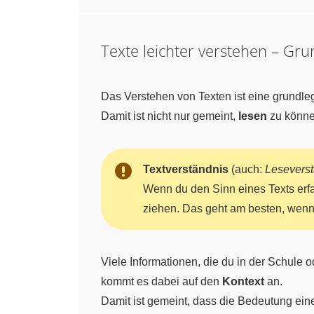
Texte leichter verstehen – Gr
Das Verstehen von Texten ist eine grundleg
Damit ist nicht nur gemeint,
lesen
zu könne
Textverständnis
(auch:
Lesevers
Wenn du den Sinn eines Texts erfa
ziehen. Das geht am besten, wen
Viele Informationen, die du in der Schule o
kommt es dabei auf den
Kontext
an.
Damit ist gemeint, dass die Bedeutung ein