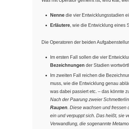
Was mit
Operator
gemeint ist, wird klar, w
Nenne
die vier Entwicklungsstadien e
Erläutere
, wie die Entwicklung eines S
Die Operatoren der beiden Aufgabenstellu
Im ersten Fall sollen die vier Entwick
Bezeichnungen
der Stadien wortwört
Im zweiten Fall reichen die Bezeichnu
muss, wie die Entwicklung genau ablä
was dabei passiert etc. – das könnte 
Nach der Paarung zweier Schmetterlin
Raupen
. Diese wachsen und fressen d
ein und verpuppt sich. Das heißt, sie v
Verwandlung, die sogenannte Metamorp