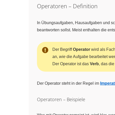
Operatoren – Definition
In Übungsaufgaben, Hausaufgaben und schri
beantworten sollst. Meist enthalten die e
Der Begriff
Operator
wird als Fach
an,
wie
die Aufgabe bearbeitet we
Der Operator ist das
Verb
, das di
Der Operator steht in der Regel im
Imperat
Operatoren – Beispiele