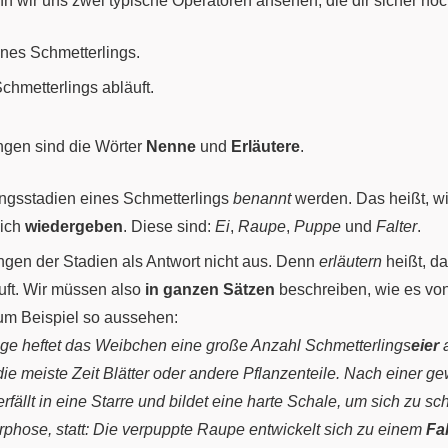
enn wir uns zwei typische Operatoren ansehen, die dir sicher no
ines Schmetterlings.
chmetterlings abläuft.
ngen sind die Wörter
Nenne
und
Erläutere
.
lungsstadien eines Schmetterlings
benannt
werden. Das heißt, wi
lich
wiedergeben
. Diese sind:
Ei
,
Raupe
,
Puppe
und
Falter
.
ngen der Stadien als Antwort nicht aus. Denn
erläutern
heißt, d
uft. Wir müssen also
in ganzen Sätzen
beschreiben, wie es v
zum Beispiel so aussehen:
ge heftet das Weibchen eine große Anzahl Schmetterlings
eier
a
ie meiste Zeit Blätter oder andere Pflanzenteile. Nach einer ge
erfällt in eine Starre und bildet eine harte Schale, um sich zu s
hose, statt: Die verpuppte Raupe entwickelt sich zu einem
Fal