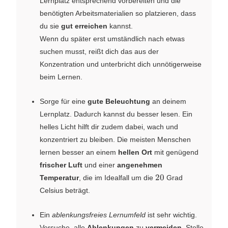
Lernplatz entsprechend vorbereiten und die
benötigten Arbeitsmaterialien so platzieren, dass
du sie
gut erreichen
kannst.
Wenn du später erst umständlich nach etwas
suchen musst, reißt dich das aus der
Konzentration und unterbricht dich unnötigerweise
beim Lernen.
Sorge für eine
gute Beleuchtung
an deinem
Lernplatz. Dadurch kannst du besser lesen. Ein
helles Licht hilft dir zudem dabei, wach und
konzentriert zu bleiben. Die meisten Menschen
lernen besser an einem
hellen Ort
mit genügend
frischer Luft
und einer
angenehmen
20
20
Temperatur
, die im Idealfall um die
Grad
Celsius beträgt.
Ein
ablenkungsfreies Lernumfeld
ist sehr wichtig.
Versuche, alle
Ablenkungen
zu
vermeiden
. Stelle