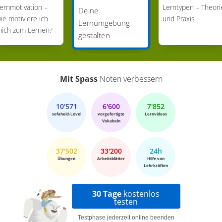
ernmotivation –
Lerntypen – Theori
Deine
ie motiviere ich
und Praxis
Lernumgebung
ich zum Lernen?
gestalten
Mit Spass
Noten verbessern
10'571
6'600
7'852
sofaheld-Level
vorgefertigte
Lernvideos
Vokabeln
37'502
33'200
24h
Übungen
Arbeitsblätter
Hilfe von
Lehrkräften
30 Tage
kostenlos
testen
Testphase jederzeit online beenden