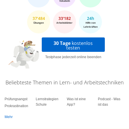
Vokabeln
37'484
33'182
24h
Übungen
Arbeitsblätter
Hilfe von
Lehrkräften
30 Tage
kostenlos
testen
Testphase jederzeit online beenden
Beliebteste Themen in Lern- und Arbeitstechniken
Prüfungsangst
Lernstrategien
Was ist eine
Podcast - Was
Schule
App?
ist das
Prokrastination
Mehr