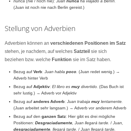
nunca
(nie / noch nie):
Juan
nunca
ha viajado a Berlín.
(Juan ist noch nie nach Berlin gereist.)
Stellung von Adverbien
Adverbien können an
verschiedenen Positionen im Satz
stehen, je nachdem, auf welches
Satzteil
sie sich
beziehen bzw. welche
Funktion
sie im Satz haben.
Bezug auf
Verb
:
Juan habla
poco
.
(Juan redet wenig.) →
Adverb hinter Verb
Bezug auf
Adjektiv
:
El libro es
muy
divertido.
(Das Buch ist
sehr lustig.) → Adverb vor Adjektiv
Bezug auf
anderes Adverb
:
Juan trabaja
muy
lentamente.
(Juan arbeitet sehr langsam.) → Adverb vor anderem Adverb
Bezug auf den
ganzen Satz
: Hier gibt es drei mögliche
Positionen:
Desgraciadamente
, Juan llegará tarde.
/
Juan,
desgraciadamente
, llegará tarde.
/
Juan llegará tarde,