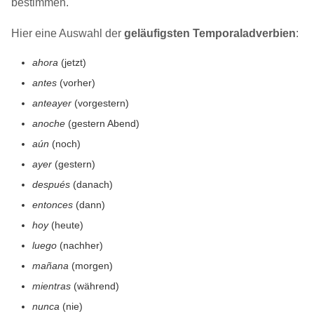
bestimmen.
Hier eine Auswahl der
geläufigsten Temporaladverbien
:
ahora
(jetzt)
antes
(vorher)
anteayer
(vorgestern)
anoche
(gestern Abend)
aún
(noch)
ayer
(gestern)
después
(danach)
entonces
(dann)
hoy
(heute)
luego
(nachher)
mañana
(morgen)
mientras
(während)
nunca
(nie)