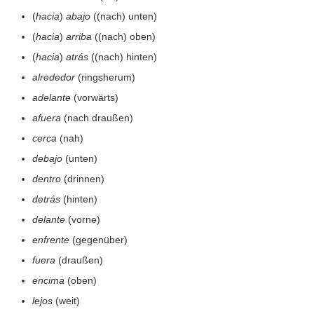
(
hacia
)
abajo
((nach) unten)
(
hacia
)
arriba
((nach) oben)
(
hacia
)
atrás
((nach) hinten)
alrededor
(ringsherum)
adelante
(vorwärts)
afuera
(nach draußen)
cerca
(nah)
debajo
(unten)
dentro
(drinnen)
detrás
(hinten)
delante
(vorne)
enfrente
(gegenüber)
fuera
(draußen)
encima
(oben)
lejos
(weit)