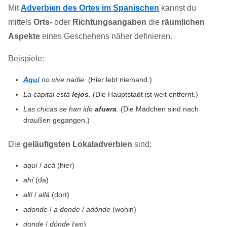
Mit
Adverbien des Ortes im Spanischen
kannst du
mittels
Orts-
oder
Richtungsangaben
die
räumlichen
Aspekte
eines Geschehens näher definieren.
Beispiele:
Aquí
no vive nadie.
(Hier lebt niemand.)
La capital está
lejos
.
(Die Hauptstadt ist weit entfernt.)
Las chicas se han ido
afuera
.
(Die Mädchen sind nach
draußen gegangen.)
Die
geläufigsten Lokaladverbien
sind:
aquí
/
acá
(hier)
ahí
(da)
allí
/
allá
(dort)
adonde
/
a donde
/
adónde
(wohin)
donde
/
dónde
(wo)