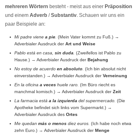
mehreren Wörtern
besteht - meist aus einer
Präposition
und einem
Adverb
/
Substantiv
. Schauen wir uns ein
paar Beispiele an:
Mi padre viene
a pie
.
(Mein Vater kommt zu Fuß.) →
Adverbialer Ausdruck der
Art und Weise
Pablo está en casa,
sin duda
.
(Zweifellos ist Pablo zu
Hause.) → Adverbialer Ausdruck der
Bejahung
No estoy de acuerdo
en absoluto
.
(Ich bin absolut nicht
einverstanden.) → Adverbialer Ausdruck der
Verneinung
En la oficina
a veces
huele raro.
(Im Büro riecht es
manchmal komisch.) → Adverbialer Ausdruck der
Zeit
La farmacia está
a la izquierda
del supermercado.
(Die
Apotheke befindet sich links vom Supermarkt.) →
Adverbialer Ausdruck des
Ortes
Me quedan
más o menos
diez euros.
(Ich habe noch etwa
zehn Euro.) → Adverbialer Ausdruck der
Menge