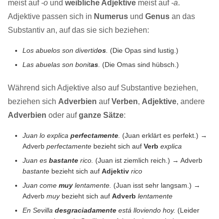
meist auf
-o
und
weibliche Adjektive
meist auf
-a
.
Adjektive passen sich in
Numerus
und
Genus
an das
Substantiv an, auf das sie sich beziehen:
Los abuelos son divertid
os
.
(Die Opas sind lustig.)
Las abuelas son bonit
as
.
(Die Omas sind hübsch.)
Während sich Adjektive also auf Substantive beziehen,
beziehen sich
Adverbien
auf
Verben
,
Adjektive
, andere
Adverbien
oder auf
ganze Sätze
:
Juan lo explica
perfectamente
.
(Juan erklärt es perfekt.) →
Adverb
perfectamente
bezieht sich auf
Verb
explica
Juan es
bastante
rico.
(Juan ist ziemlich reich.) → Adverb
bastante
bezieht sich auf
Adjektiv
rico
Juan come
muy
lentamente.
(Juan isst sehr langsam.) →
Adverb
muy
bezieht sich auf
Adverb
lentamente
En Sevilla
desgraciadamente
está lloviendo hoy.
(Leider