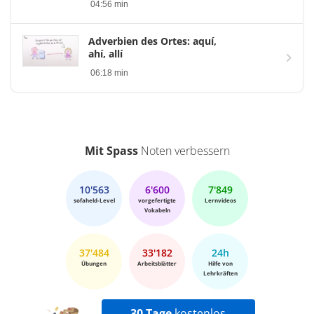
04:56 min
Adverbien des Ortes: aquí,
ahí, allí
06:18 min
Mit Spass
Noten verbessern
10'563
6'600
7'849
sofaheld-Level
vorgefertigte
Lernvideos
Vokabeln
37'484
33'182
24h
Übungen
Arbeitsblätter
Hilfe von
Lehrkräften
30 Tage
kostenlos