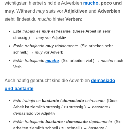
wichtigsten hierbei sind die Adverbien
mucho
, poco und
muy
. Während
muy
stets vor
Adjektiven
und
Adverbien
steht, findest du
mucho
hinter
Verben
:
Este trabajo es
muy
estresante.
(Diese Arbeit ist sehr
stressig.) →
muy
vor Adjektiv
Están trabajando
muy
rápidamente.
(Sie arbeiten sehr
schnell.) →
muy
vor Adverb
Están trabajando
mucho
.
(Sie arbeiten viel.) →
mucho
nach
Verb
Auch häufig gebraucht sind die Adverbien
demasiado
und bastante
:
Este trabajo es
bastante
/
demasiado
estresante.
(Diese
Arbeit ist ziemlich stressig / zu stressig.) →
bastante
/
demasiado
vor Adjektiv
Están trabajando
bastante
/
demasiado
rápidamente.
(Sie
arbeiten ziemlich schnell / zu schnell.) →
bastante
/