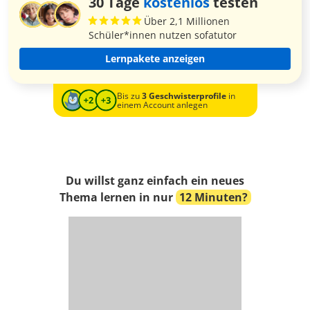
30 Tage
kostenlos
testen
Über 2,1 Millionen
Schüler*innen nutzen sofatutor
Lernpakete anzeigen
Bis zu
3 Geschwisterprofile
in
einem Account anlegen
Du willst ganz einfach ein neues
Thema lernen in nur
12 Minuten?