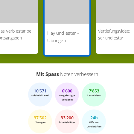
as Verb estar bei
Vertiefungsvideo:
Hay und estar –
rtsangaben
ser und estar
Übungen
Mit Spass
Noten verbessern
10'571
6'600
7'853
sofaheld-Level
vorgefertigte
Lernvideos
Vokabeln
37'502
33'200
24h
Übungen
Arbeitsblätter
Hilfe von
Lehrkräften