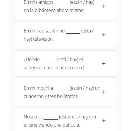
\underline{~\qquad~}
En mis amigos
(están / hay)
en la biblioteca ahora mismo.
\underline{~\qquad~}
En mi habitación no
(está /
hay) televisión.
\underline{~\qquad~}
¿Dónde
(está / hay) el
supermercado más cercano?
\underline{~\qquad~}
En mi mochila
(están / hay) un
cuaderno y tres bolígrafos.
\underline{~\qquad~}
Nosotros
(estamos / hay) en
el cine viendo una película.