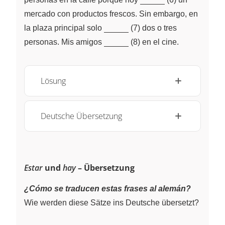
mercado con productos frescos. Sin embargo, en
\underline{~\qquad~}
la plaza principal solo
(7) dos o tres
\underline{~\qquad~}
personas. Mis amigos
(8) en el cine.
Lösung
Deutsche Übersetzung
Estar
und
hay
– Übersetzung
¿Cómo se traducen estas frases al alemán?
Wie werden diese Sätze ins Deutsche übersetzt?