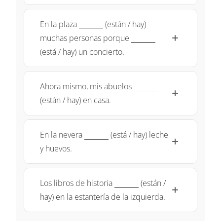
\underline{~\qquad~}
En la plaza
(están / hay)
\underline{~\qquad~
muchas personas porque
(está / hay) un concierto.
\underline{~\qquad
Ahora mismo, mis abuelos
(están / hay) en casa.
\underline{~\qquad~}
En la nevera
(está / hay) leche
y huevos.
\underline{~\qquad~}
Los libros de historia
(están /
hay) en la estantería de la izquierda.