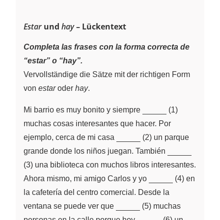
Estar
und
hay
– Lückentext
Completa las frases con la forma correcta de
“estar” o “hay”.
Vervollständige die Sätze mit der richtigen Form
von
estar
oder
hay
.
\underline{~\qqu
Mi barrio es muy bonito y siempre
(1)
muchas cosas interesantes que hacer. Por
\underline{~\qquad~}
ejemplo, cerca de mi casa
(2) un parque
\underline{
grande donde los niños juegan. También
(3) una biblioteca con muchos libros interesantes.
\underline{~\qq
Ahora mismo, mi amigo Carlos y yo
(4) en
la cafetería del centro comercial. Desde la
\underline{~\qquad~}
ventana se puede ver que
(5) muchas
\underline{~\qqua
personas en la calle porque hoy
(6) un