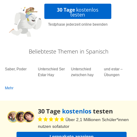
30 Tage
kostenlos
testen
Testphase jederzeit online beenden
Beliebteste Themen in Spanisch
Saber, Poder
Unterschied Ser
Unterschied
und estar –
Estar Hay
zwischen hay
Übungen
Mehr
30 Tage
kostenlos
testen
Über 2,1 Millionen Schüler*innen
nutzen sofatutor
Lernpakete anzeigen