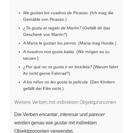
Me gustan los cuadros de Picasso.
(Ich mag die
Gemälde von Picasso.)
¿Te gusta el regalo de Martín?
(Gefällt dir das
Geschenk von Martín?)
A María le gustan los perros.
(Maria mag Hunde.)
A nosotros nos gusta bailar.
(Wir mögen es zu
tanzen.)
¿Por qué no os gusta ir en bicicleta?
(Warum fahrt
ihr nicht gerne Fahrrad?)
A los niños no les gusta la película.
(Den Kindern
gefällt der Film nicht.)
Weitere Verben mit indirekten Objektpronomen
Die Verben
encantar
,
interesar
und
parecer
werden genau wie
gustar
mit indirekten
Objektpronomen verwendet.