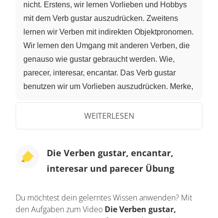
nicht. Erstens, wir lernen Vorlieben und Hobbys
mit dem Verb gustar auszudrücken. Zweitens
lernen wir Verben mit indirekten Objektpronomen.
Wir lernen den Umgang mit anderen Verben, die
genauso wie gustar gebraucht werden. Wie,
parecer, interesar, encantar. Das Verb gustar
benutzen wir um Vorlieben auszudrücken. Merke,
das Verb gustar hat im Deutschen zwei
Übersetzungen, mögen und gefallen. Me gusta
WEITERLESEN
esta casa. Mir gefällt dieses Haus. Me gustan
estas casas. Mir gefallen diese Häuser. Me gusta
Die Verben gustar, encantar,
– Singular. Me gustan – Plural. Das Verb gustar
interesar und parecer Übung
hat mit dem deutschen Verb gefallen einen
ähnlichen Gebrauch, so dass es entweder im
Singular oder im Plural benutzt wird. Mir gefällt
Du möchtest dein gelerntes Wissen anwenden? Mit
den Aufgaben zum Video
Die Verben gustar,
dieses Haus. Mir gefallen diese Häuser.