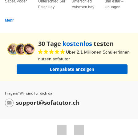
Saber, Poder
Unterschied Ser
Unterschied
und estar –
Estar Hay
zwischen hay
Übungen
Mehr
30 Tage
kostenlos
testen
Über 2,1 Millionen Schüler*innen
nutzen sofatutor
Lernpakete anzeigen
Fragen? Wir sind für dich da!
support@sofatutor.ch