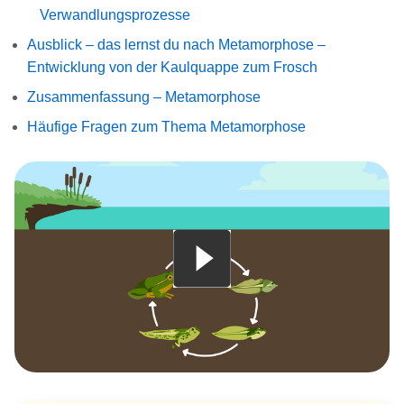
Verwandlungsprozesse
Ausblick – das lernst du nach Metamorphose –
Entwicklung von der Kaulquappe zum Frosch
Zusammenfassung – Metamorphose
Häufige Fragen zum Thema Metamorphose