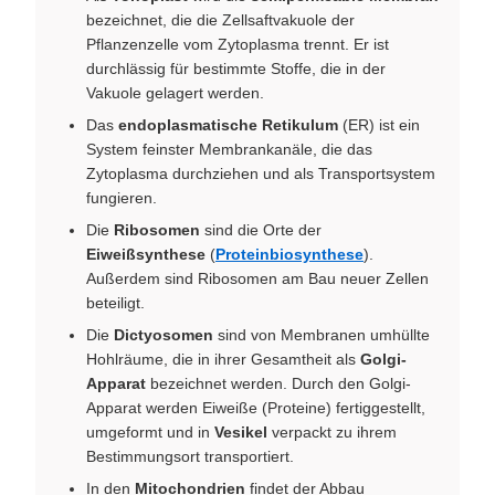
bezeichnet, die die Zellsaftvakuole der
Pflanzenzelle vom Zytoplasma trennt. Er ist
durchlässig für bestimmte Stoffe, die in der
Vakuole gelagert werden.
Das
endoplasmatische Retikulum
(ER) ist ein
System feinster Membrankanäle, die das
Zytoplasma durchziehen und als Transportsystem
fungieren.
Die
Ribosomen
sind die Orte der
Eiweißsynthese
(
Proteinbiosynthese
).
Außerdem sind Ribosomen am Bau neuer Zellen
beteiligt.
Die
Dictyosomen
sind von Membranen umhüllte
Hohlräume, die in ihrer Gesamtheit als
Golgi-
Apparat
bezeichnet werden. Durch den Golgi-
Apparat werden Eiweiße (Proteine) fertiggestellt,
umgeformt und in
Vesikel
verpackt zu ihrem
Bestimmungsort transportiert.
In den
Mitochondrien
findet der Abbau