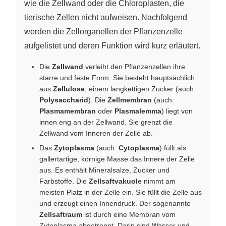
wie die Zellwand oder die Chloroplasten, die
tierische Zellen nicht aufweisen. Nachfolgend
werden die Zellorganellen der Pflanzenzelle
aufgelistet und deren Funktion wird kurz erläutert.
Die
Zellwand
verleiht den Pflanzenzellen ihre
starre und feste Form. Sie besteht hauptsächlich
aus
Zellulose
, einem langkettigen Zucker (auch:
Polysaccharid
). Die
Zellmembran
(auch:
Plasmamembran
oder
Plasmalemma
) liegt von
innen eng an der Zellwand. Sie grenzt die
Zellwand vom Inneren der Zelle ab.
Das
Zytoplasma
(auch:
Cytoplasma
) füllt als
gallertartige, körnige Masse das Innere der Zelle
aus. Es enthält Mineralsalze, Zucker und
Farbstoffe. Die
Zellsaftvakuole
nimmt am
meisten Platz in der Zelle ein. Sie füllt die Zelle aus
und erzeugt einen Innendruck. Der sogenannte
Zellsaftraum
ist durch eine Membran vom
Zytoplasma abgetrennt. Darin sind Wasser und