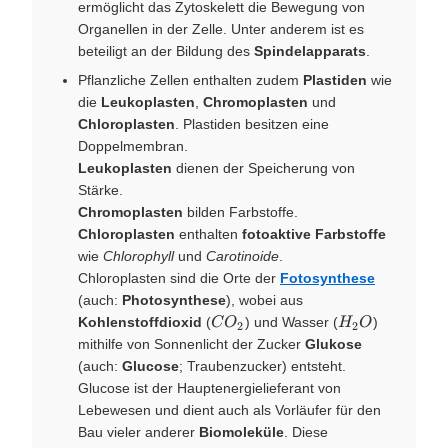
ermöglicht das Zytoskelett die Bewegung von
Organellen in der Zelle. Unter anderem ist es
beteiligt an der Bildung des
Spindelapparats
.
Pflanzliche Zellen enthalten zudem
Plastiden
wie
die
Leukoplasten
,
Chromoplasten
und
Chloroplasten
. Plastiden besitzen eine
Doppelmembran.
Leukoplasten
dienen der Speicherung von
Stärke.
Chromoplasten
bilden Farbstoffe.
Chloroplasten
enthalten
fotoaktive Farbstoffe
wie
Chlorophyll
und
Carotinoide
.
Chloroplasten sind die Orte der
Fotosynthese
(auch:
Photosynthese
), wobei aus
CO_{2}
H_{2}O
Kohlenstoffdioxid
(
) und Wasser (
)
C
O
H
O
2
2
mithilfe von Sonnenlicht der Zucker
Glukose
(auch:
Glucose
; Traubenzucker) entsteht.
Glucose ist der Hauptenergielieferant von
Lebewesen und dient auch als Vorläufer für den
Bau vieler anderer
Biomoleküle
. Diese