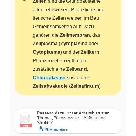
Zellen
sind die Grundbausteine
aller Lebewesen. Pflanzliche und
tierische Zellen weisen im Bau
Gemeinsamkeiten auf: Dazu
gehören die
Zellmembran
, das
Zellplasma
(
Zytoplasma
oder
Cytoplasma
) und der
Zellkern
.
Pflanzenzellen enthalten
zusätzlich eine
Zellwand
,
Chloroplasten
sowie eine
Zellsaftvakuole
(
Zellsaftraum
).
Passend dazu: unser Arbeitsblatt zum
Thema „Pflanzenzelle – Aufbau und
Struktur“
PDF anzeigen