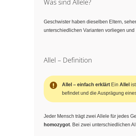
Was sind Allele?
Geschwister haben dieselben Eltern, sehen
unterschiedlichen Varianten vorliegen und
Allel – Definition
Allel – einfach erklärt
Ein
Allel
is
befindet und die Ausprägung eine
Jeder Mensch trägt zwei Allele für jedes G
homozygot
. Bei zwei unterschiedlichen A