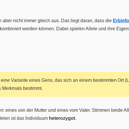
 aber nicht immer gleich aus. Das liegt daran, dass die
Erbinfo
 kombiniert werden können. Dabei spielen Allele und ihre Eige
t eine Variante eines Gens, das sich an einem bestimmten Ort (
s Merkmals bestimmt.
en: eines von der Mutter und eines vom Vater. Stimmen beide Al
llelen ist das Individuum
heterozygot
.