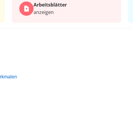
Arbeits­blätter
anzeigen
erkmalen