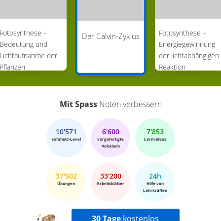
Fotosynthese –
Fotosynthese –
Der Calvin-Zyklus
Bedeutung und
Energiegewinnung
Lichtaufnahme der
der lichtabhängigen
Pflanzen
Reaktion
Mit Spass
Noten verbessern
10'571
6'600
7'853
sofaheld-Level
vorgefertigte
Lernvideos
Vokabeln
37'502
33'200
24h
Übungen
Arbeitsblätter
Hilfe von
Lehrkräften
30 Tage
kostenlos