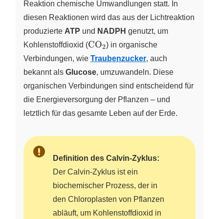
Reaktion chemische Umwandlungen statt. In
diesen Reaktionen wird das aus der Lichtreaktion
produzierte
ATP
und
NADPH
genutzt, um
\ce{CO2}
CO
Kohlenstoffdioxid (
X
) in organische
2
Verbindungen, wie
Traubenzucker
, auch
bekannt als
Glucose
, umzuwandeln. Diese
organischen Verbindungen sind entscheidend für
die Energieversorgung der Pflanzen – und
letztlich für das gesamte Leben auf der Erde.
Definition des Calvin-Zyklus:
Der Calvin-Zyklus ist ein
biochemischer Prozess, der in
den Chloroplasten von Pflanzen
abläuft, um Kohlenstoffdioxid in