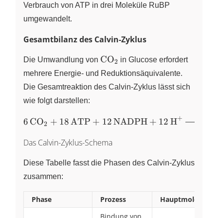
Verbrauch von ATP in drei Moleküle RuBP
umgewandelt.
Gesamtbilanz des Calvin-Zyklus
\ce{CO2}
CO
Die Umwandlung von
X
in Glucose erfordert
2
mehrere Energie- und Reduktionsäquivalente.
Die Gesamtreaktion des Calvin-Zyklus lässt sich
wie folgt darstellen:
+
\ce{6
6
CO
+
18
ATP
+
12
NADPH
+
12
H
C
X
X
X
2
6
CO2 +
Das Calvin-Zyklus-Schema
18 ATP
+ 12
Diese Tabelle fasst die Phasen des Calvin-Zyklus
NADPH
+ 12 H+
zusammen:
->
C6H12O6
Phase
Prozess
Hauptmoleküle
+ 18
Bindung von
\ce{CO2}