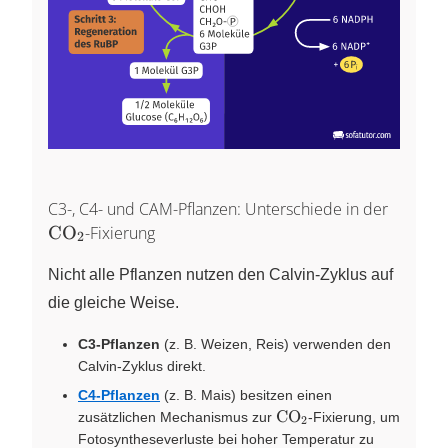
\ce{C
C3-, C4- und CAM-Pflanzen: Unterschiede in der
CO
-Fixierung
X
2
Nicht alle Pflanzen nutzen den Calvin-Zyklus auf
die gleiche Weise.
C3-Pflanzen
(z. B. Weizen, Reis) verwenden den
Calvin-Zyklus direkt.
C4-Pflanzen
(z. B. Mais) besitzen einen
\ce{CO2}
CO
zusätzlichen Mechanismus zur
-Fixierung, um
X
2
Fotosyntheseverluste bei hoher Temperatur zu