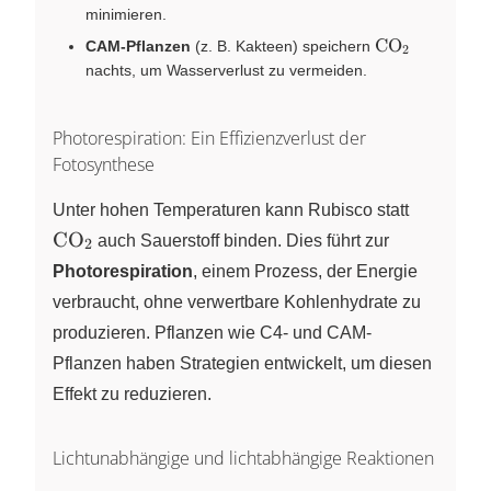
minimieren.
\ce{CO2}
CO
CAM-Pflanzen
(z. B. Kakteen) speichern
X
2
nachts, um Wasserverlust zu vermeiden.
Photorespiration: Ein Effizienzverlust der
Fotosynthese
\ce{CO2
Unter hohen Temperaturen kann Rubisco statt
CO
X
auch Sauerstoff binden. Dies führt zur
2
Photorespiration
, einem Prozess, der Energie
verbraucht, ohne verwertbare Kohlenhydrate zu
produzieren. Pflanzen wie C4- und CAM-
Pflanzen haben Strategien entwickelt, um diesen
Effekt zu reduzieren.
Lichtunabhängige und lichtabhängige Reaktionen