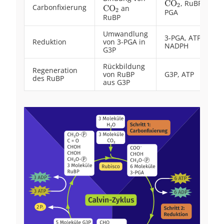
ADP +
\ce{CO2}
CO
, RuBP, 3-
X
2
Carbonfixierung
CO
an
X
2
PGA
18 P_i +
RuBP
12
Umwandlung
NADP+}
3-PGA, ATP,
Reduktion
von 3-PGA in
NADPH
G3P
Rückbildung
Regeneration
von RuBP
G3P, ATP
des RuBP
aus G3P