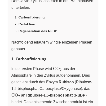
Der Calvin-Zyklus lässt sich in drei Hauptphasen
unterteilen:
Carbonfixierung
Reduktion
Regeneration des RuBP
Nachfolgend erläutern wir die einzelnen Phasen
genauer.
1. Carbonfixierung
\ce{CO2}
CO
In der ersten Phase wird
X
aus der
2
Atmosphäre in den Zyklus aufgenommen. Dies
geschieht durch das Enzym
Rubisco
(Ribulose-
\ce{CO
1,5-bisphosphat-Carboxylase/Oxygenase), das
CO
X
an
Ribulose-1,5-bisphosphat (RuBP)
2
bindet. Das entstehende Zwischenprodukt ist ein