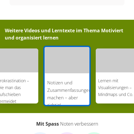
Weitere Videos und Lerntexte im Thema
Motiviert
und organisiert lernen
rokrastination –
Lernen mit
Notizen und
ie man das
Visualisierungen –
Zusammenfassungen
ufschieben
Mindmaps und Co.
machen – aber
ermeidet
richtig!
Mit Spass
Noten verbessern