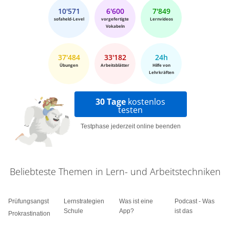
10'571
6'600
7'849
sofaheld-Level
vorgefertigte
Lernvideos
Vokabeln
37'484
33'182
24h
Übungen
Arbeitsblätter
Hilfe von
Lehrkräften
30 Tage
kostenlos
testen
Testphase jederzeit online beenden
Beliebteste Themen in Lern- und Arbeitstechniken
Prüfungsangst
Lernstrategien
Was ist eine
Podcast - Was
Schule
App?
ist das
Prokrastination