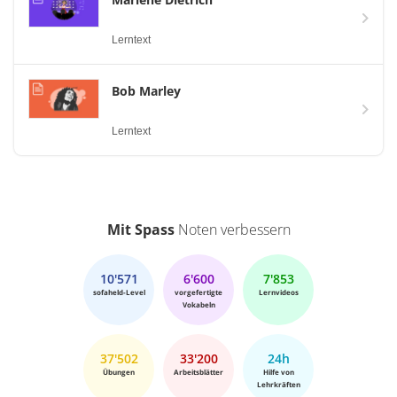
Lerntext
Bob Marley
Lerntext
Mit Spass
Noten verbessern
10'571
6'600
7'853
sofaheld-Level
vorgefertigte
Lernvideos
Vokabeln
37'502
33'200
24h
Übungen
Arbeitsblätter
Hilfe von
Lehrkräften