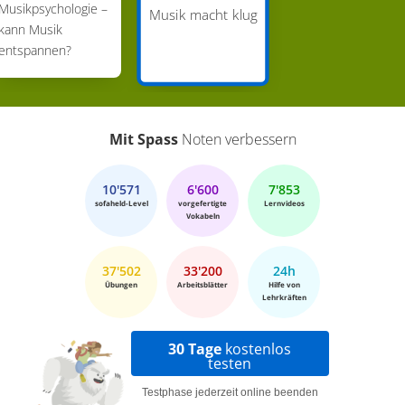
Musikpsychologie –
Musik macht klug
kann Musik
entspannen?
Mit Spass
Noten verbessern
10'571
6'600
7'853
sofaheld-Level
vorgefertigte
Lernvideos
Vokabeln
37'502
33'200
24h
Übungen
Arbeitsblätter
Hilfe von
Lehrkräften
30 Tage
kostenlos
testen
Testphase jederzeit online beenden