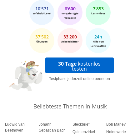
10'571
6'600
7'853
sofaheld-Level
vorgefertigte
Lernvideos
Vokabeln
37'502
33'200
24h
Übungen
Arbeitsblätter
Hilfe von
Lehrkräften
30 Tage
kostenlos
testen
Testphase jederzeit online beenden
Beliebteste Themen in Musik
Ludwig van
Johann
Steckbrief
Bob Marley
Beethoven
Sebastian Bach
Quintenzirkel
Notenwerte