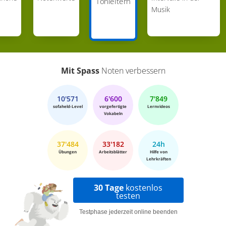
Tonleitern
Musik
Mit Spass
Noten verbessern
10'571
6'600
7'849
sofaheld-Level
vorgefertigte
Lernvideos
Vokabeln
37'484
33'182
24h
Übungen
Arbeitsblätter
Hilfe von
Lehrkräften
30 Tage
kostenlos
testen
Testphase jederzeit online beenden