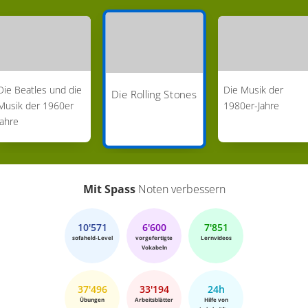
Die Beatles und die
Die Musik der
Die Rolling Stones
Musik der 1960er
1980er-Jahre
Jahre
Mit Spass
Noten verbessern
10'571
6'600
7'851
sofaheld-Level
vorgefertigte
Lernvideos
Vokabeln
37'496
33'194
24h
Übungen
Arbeitsblätter
Hilfe von