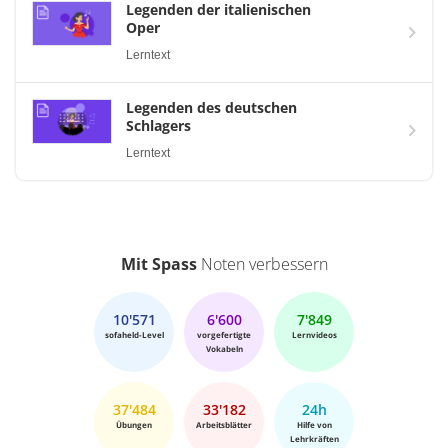
Legenden der italienischen
Oper
Lerntext
Legenden des deutschen
Schlagers
Lerntext
Mit Spass
Noten verbessern
10'571
6'600
7'849
sofaheld-Level
vorgefertigte
Lernvideos
Vokabeln
37'484
33'182
24h
Übungen
Arbeitsblätter
Hilfe von
Lehrkräften