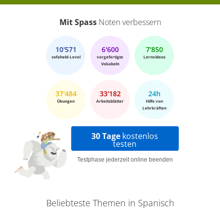
Mit Spass
Noten verbessern
10'571
6'600
7'850
sofaheld-Level
vorgefertigte
Lernvideos
Vokabeln
37'484
33'182
24h
Übungen
Arbeitsblätter
Hilfe von
Lehrkräften
30 Tage
kostenlos
testen
Testphase jederzeit online beenden
Beliebteste Themen in Spanisch