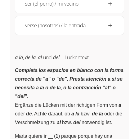
ser (el perro) / mi vecino
verse (nosotros) / la entrada
a la
,
de la
,
al
und
del
– Lückentext
Completa los espacios en blanco con la forma
correcta de "a" o "de". Presta atención a si se
necesita a la o de la, o la contracción "al" o
"del".
Ergänze die Lücken mit der richtigen Form von
a
oder
de
. Achte darauf, ob
a la
bzw.
de la
oder die
Verschmelzung zu
al
bzw.
del
notwendig ist.
\underline{~\;~}
Marta quiere ir
(
1
) parque porque hay una