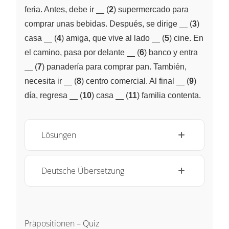
\underline{~\;~}
feria. Antes, debe ir
(
2
) supermercado para
\underline
comprar unas bebidas. Después, se dirige
(
3
)
\underline{~\;~}
\underline{~\;~}
casa
(
4
) amiga, que vive al lado
(
5
) cine. En
\underline{~\;~}
\under
el camino, pasa por delante
(
6
) banco y entra
(
7
) panadería para comprar pan. También,
\underline{~\;~}
\underline{
necesita ir
(
8
) centro comercial. Al final
(
9
)
\underline{~\;~}
\underline{~\;~}
día, regresa
(
10
) casa
(
11
) familia contenta.
Lösungen
Deutsche Übersetzung
Präpositionen – Quiz