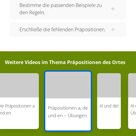
Bestimme die passenden Beispiele zu
den Regeln.
Erschließe die fehlenden Präpositionen.
Weitere Videos im Thema
Präpositionen des Ortes
ie Präpositionen a
Al und del
Al
Präpositionen a, de
nd en
Üb
und en – Übungen