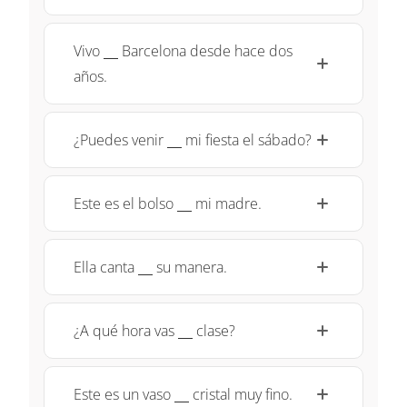
\underline{~\;~}
Vivo
Barcelona desde hace dos
años.
\underline{~\;~}
¿Puedes venir
mi fiesta el sábado?
\underline{~\;~}
Este es el bolso
mi madre.
\underline{~\;~}
Ella canta
su manera.
\underline{~\;~}
¿A qué hora vas
clase?
\underline{~\;~}
Este es un vaso
cristal muy fino.