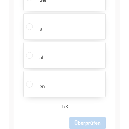
a
al
en
1/8
Überprüfen