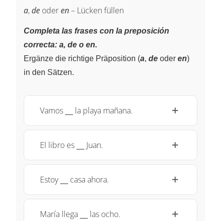
a
,
de
oder
en
– Lücken füllen
Completa las frases con la preposición
correcta: a, de o en.
Ergänze die richtige Präposition (
a
,
de
oder
en
)
in den Sätzen.
\underline{~\;~}
Vamos
la playa mañana.
\underline{~\;~}
El libro es
Juan.
\underline{~\;~}
Estoy
casa ahora.
\underline{~\;~}
María llega
las ocho.