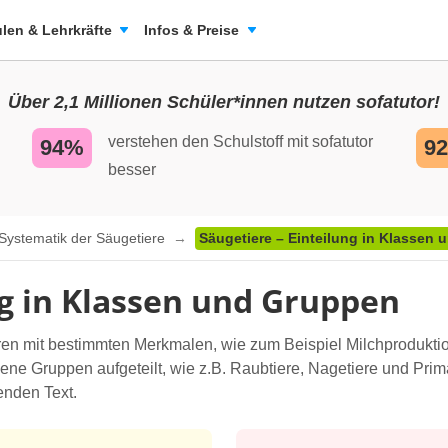
len & Lehrkräfte
Infos & Preise
Über 2,1 Millionen Schüler*innen nutzen sofatutor!
verstehen den Schulstoff mit sofatutor
94%
9
besser
Systematik der Säugetiere
Säugetiere – Einteilung in Klassen
ng in Klassen und Gruppen
ren mit bestimmten Merkmalen, wie zum Beispiel Milchproduktio
ene Gruppen aufgeteilt, wie z.B. Raubtiere, Nagetiere und Pri
enden Text.