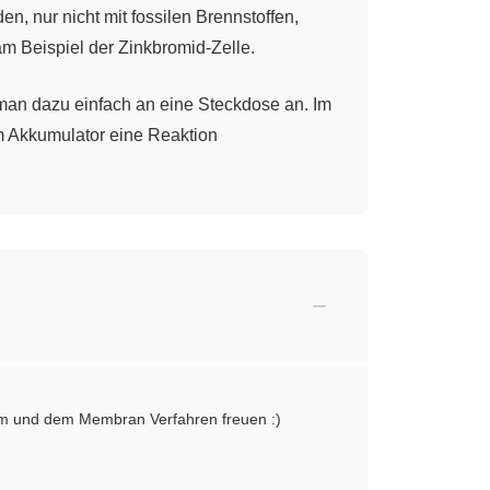
, nur nicht mit fossilen Brennstoffen,
m Beispiel der Zinkbromid-Zelle.
man dazu einfach an eine Steckdose an. Im
 Akkumulator eine Reaktion
 bekommen, musst du Energie aufwenden, wie
unter, wobei Energie frei wird. Das
ine Elektrolyse schauen wir uns nun am
en. Nun wird eine Spannung angelegt.
lgam und dem Membran Verfahren freuen :)
icht von Ionenwanderung. Kurze Zeit nach
uspol, der Anode, entsteht braunes