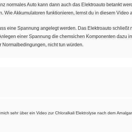
nz normales Auto kann dann auch das Elektroauto betankt werden
. Wie Akkumulatoren funktionieren, lernst du in diesem Video a
ss eine Spannung angelegt werden. Das Elektroauto schließt 
 Anlegen einer Spannung die chemsichen Komponenten dazu im
nter Normalbedingungen, nicht tun würden.
rollt ein Ball den Berg nicht hinauf. Um den Ball nach oben zu
auf dem Berg rollt der Ball dann freiwillig den Berg wieder hin
aden des Akkumulators zu vergleichen.
kus: Chemisch wird dieser Prozess auch Elektrolyse genannt. E
i Elektroden werden in eine wässrige Zinkbromid-Lösung gehalt
de mich sehr über ein Video zur Chloralkali Elektrolyse nach dem Ama
Gleichspannung in Richtung der entsprechenden Pole. Man spr
inuspol, der Kathode, eine deutliche Zinkabscheidung. Am Pl