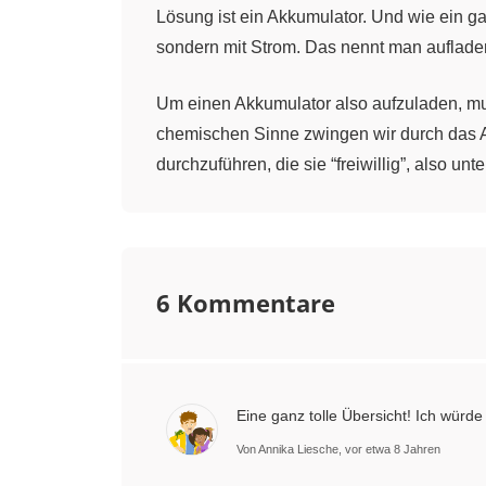
Lösung ist ein Akkumulator. Und wie ein ga
sondern mit Strom. Das nennt man aufladen
Um einen Akkumulator also aufzuladen, mu
chemischen Sinne zwingen wir durch das
durchzuführen, die sie “freiwillig”, also u
Um es etwas zu verdeutlichen. Freiwillig 
auch beim Aufladen des Akkumulators. Oben 
freiwillige Herunterrollen ist mit dem Entl
6 Kommentare
Zunächst also der Auflade-Prozess des Ak
Beispiel einer Zink-Bromid-Zelle an. Zwe
Eine ganz tolle Übersicht! Ich wür
Die Ionen der Lösung bewegen sich unter 
Von Annika Liesche, vor etwa 8 Jahren
Anlegen der Spannung beobachtet man am M
gasförmiges Brom.