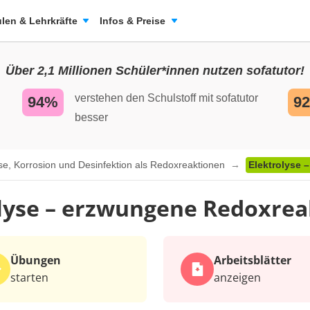
len & Lehrkräfte
Infos & Preise
Über 2,1 Millionen Schüler*innen nutzen sofatutor!
verstehen den Schulstoff mit sofatutor
94%
9
besser
yse, Korrosion und Desinfektion als Redoxreaktionen
Elektrolyse 
lyse – erzwungene Redoxre
Übungen
Arbeits­blätter
starten
anzeigen