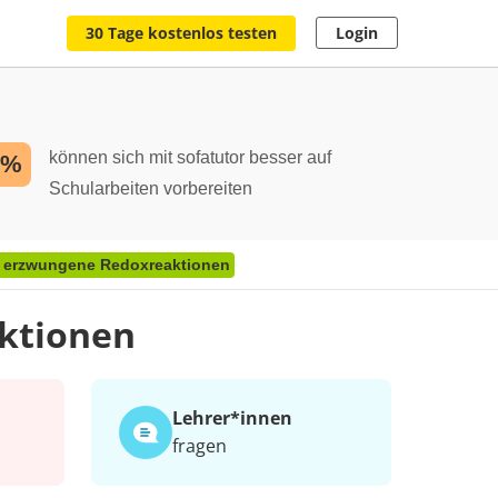
30 Tage kostenlos testen
Login
können sich mit sofatutor besser auf
2%
Schularbeiten vorbereiten
– erzwungene Redoxreaktionen
aktionen
Lehrer*​innen
fragen