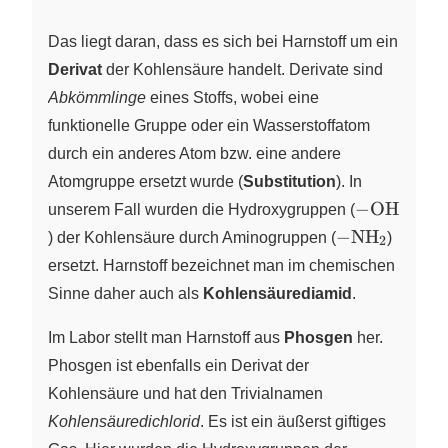
Das liegt daran, dass es sich bei Harnstoff um ein
Derivat
der Kohlensäure handelt. Derivate sind
Abkömmlinge
eines Stoffs, wobei eine
funktionelle Gruppe oder ein Wasserstoffatom
durch ein anderes Atom bzw. eine andere
Atomgruppe ersetzt wurde (
Substitution
). In
\ce{-
−
OH
unserem Fall wurden die Hydroxygruppen (
OH}
\ce{-
−
NH
) der Kohlensäure durch Aminogruppen (
X
)
2
NH2}
ersetzt. Harnstoff bezeichnet man im chemischen
Sinne daher auch als
Kohlensäurediamid
.
Im Labor stellt man Harnstoff aus
Phosgen
her.
Phosgen ist ebenfalls ein Derivat der
Kohlensäure und hat den Trivialnamen
Kohlensäuredichlorid
. Es ist ein äußerst giftiges