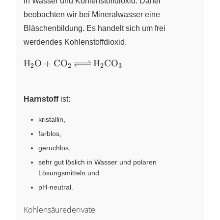
in Wasser und Kohlenstoffdioxid. Daher
beobachten wir bei Mineralwasser eine
Bläschenbildung. Es handelt sich um frei
werdendes Kohlenstoffdioxid.
\ce{H2O
H
O
+
CO
H
CO
X
X
X
X
2
2
2
3
+ CO2
<=>
H2CO3}
Harnstoff
ist:
kristallin,
farblos,
geruchlos,
sehr gut löslich in Wasser und polaren
Lösungsmitteln und
pH-neutral.
Kohlensäurederivate