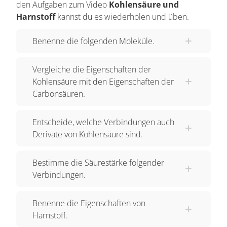
den Aufgaben zum Video
Kohlensäure und
diesen beiden Verbindungen. Betrachtet man die
Harnstoff
kannst du es wiederholen und üben.
Säurestärke, so stellt man fest, dass Kohlensäure
Benenne die folgenden Moleküle.
bedeutend schwächer ist als die Carbonsäuren.
Kohlensäure ist instabil und lässt sich nicht
Vergleiche die Eigenschaften der
isolieren. Die meisten Carbonsäuren hingegen
Kohlensäure mit den Eigenschaften der
sind recht stabil. Die wichtigste Übereinstimmung
Carbonsäuren.
zwischen Kohlensäure und Carbonsäuren
besteht darin, dass ihre Derivate stabil sind. 2.
Entscheide, welche Verbindungen auch
Phosgen und Harnstoff Das ist die molekulare
Derivate von Kohlensäure sind.
Formel des Phosgens. Es handelt sich hier um
ein Kohlensäuredichlorid. Es ist ein Säurechlorid,
Bestimme die Säurestärke folgender
und zwar ein extrem giftiges. Die gasförmige
Verbindungen.
Verbindung kann durch Wasser leicht hydrolisiert
werden. Dabei entsteht die instabile Kohlensäure
Benenne die Eigenschaften von
und außerdem wird Chlorwasserstoff frei. Die
Harnstoff.
Reaktion mit überschüssigem Wasser gibt