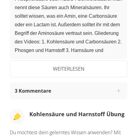
nennt diese Säuren auch Mineralsäuren. Ihr
solltet wissen, was ein Amin, eine Carbonsäure
oder ein Lactam ist. Außerdem solltet ihr mit dem
Begriff der Aminosäure vertraut sein. Gliederung
des Videos: 1. Kohlensäure und Carbonsäuren 2.
Phosgen und Harnstoff 3. Harnsäure und
Barbiturate 4. Guanidin 5. Arginin im
Harnstoffzyklus 6. Ammoniak als Zellgift 7.
WEITERLESEN
Zusammenfassung 1. Kohlensäure und
Carbonsäuren An die Kohlensäure könnt ihr euch
3 Kommentare
bestimmt noch durch die Videos über die
anorganische Chemie erinnern. Zeichnet man die
Molekularstruktur einer Carbonsäure daneben, so
Kohlensäure und Harnstoff Übung
scheint eine gute Übereinstimmung in den
Strukturen vorzuherrschen. Es gibt jedoch
Du möchtest dein gelerntes Wissen anwenden? Mit
Unterschiede und Gemeinsamkeiten zwischen