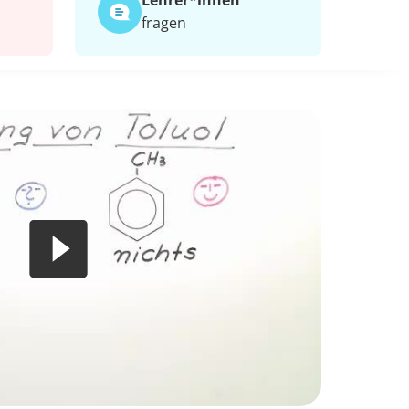
Lehrer*​innen
fragen