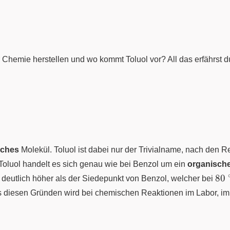
 Chemie herstellen und wo kommt Toluol vor? All das erfährst du
sches
Molekül. Toluol ist dabei nur der Trivialname, nach den 
 Toluol handelt es sich genau wie bei Benzol um ein
organisch
\p
80
it deutlich höher als der Siedepunkt von Benzol, welcher bei
°C
Aus diesen Gründen wird bei chemischen Reaktionen im Labor, im