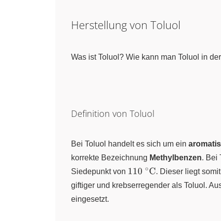
Herstellung von Toluol
Was ist Toluol? Wie kann man Toluol in der
Definition von Toluol
Bei Toluol handelt es sich um ein
aromati
korrekte Bezeichnung
Methylbenzen
. Bei
∘
\pu{110
110
C
Siedepunkt von
. Dieser liegt som
°C}
giftiger und krebserregender als Toluol. 
eingesetzt.