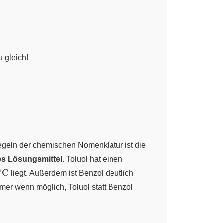
 gleich!
Regeln der chemischen Nomenklatur ist die
es Lösungsmittel
. Toluol hat einen
∘
u{80
C
liegt. Außerdem ist Benzol deutlich
}
mer wenn möglich, Toluol statt Benzol