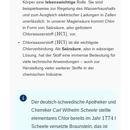
Körper eine
lebenswichtige
Rolle. Sie sind
beispielsweise zur Regelung des
Wasserhaushalts
und zum Ausgleich
elektrischer Ladungen
in Zellen
unerlässlich. In unserer Magensäure kommt Chlor
in Form von Salzsäure, also gelöstem
\left(
(
HCl
)
Chlorwasserstoff
, vor.
\ce{HCl}
\left(
(
HCl
)
Chlorwasserstoff
ist die wichtigste
\right)
\ce{HCl}
Chlorverbindung. Als
Salzsäure
, also in wässriger
\right)
Lösung, hat der Stoff eine immense Bedeutung für
viele technische Anwendungen – auch zur
Herstellung vieler weiterer Stoffe in der
chemischen Industrie.
Der deutsch-schwedische Apotheker und
Chemiker
Carl Wilhelm Scheele
stellte
1774
1774
elementares Chlor bereits im Jahr
her.
Scheele versetzte Braunstein, das ist