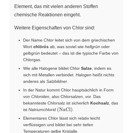
Element, das mit vielen anderen Stoffen
chemische Reaktionen eingeht.
Weitere Eigenschaften von Chlor sind:
Der Name
Chlor
leitet sich von dem griechischen
Wort
chlōrós
ab, was soviel wie
hellgrün
oder
gelbgrün
bedeutet – das ist die typische Farbe von
Chlorgas.
Wie alle Halogene bildet Chlor
Salze
, indem es
sich mit Metallen verbindet.
Halogen
heißt nichts
anderes als
Salzbildner
.
In der Natur kommt Chlor hauptsächlich in Form
von
Chloriden
, also Chlorsalzen, vor. Das
bekannteste Chlorsalz ist sicherlich
Kochsalz
, das
\left( \ce{NaCl} \right)
(
NaCl
)
ist
Natriumchlorid
.
Elementares Chlor lässt sich relativ leicht
verflüssigen und bildet bei sehr tiefen
Temperaturen gelbe Kristalle.