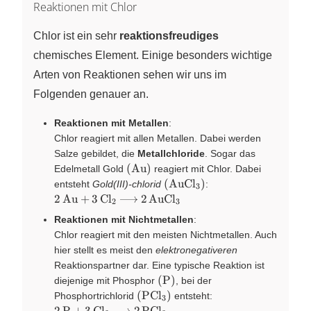
Reaktionen mit Chlor
Chlor ist ein sehr
reaktionsfreudiges
chemisches Element. Einige besonders wichtige
Arten von Reaktionen sehen wir uns im
Folgenden genauer an.
Reaktionen mit Metallen
:
Chlor reagiert mit allen Metallen. Dabei werden
Salze gebildet, die
Metallchloride
. Sogar das
\left( \ce{Au} \right)
(
Au
)
Edelmetall
Gold
reagiert mit Chlor. Dabei
\left( \ce{AuCl3} \right)
(
AuCl
)
entsteht
Gold(III)-chlorid
:
X
3
\ce{2
2
Au
+
3
Cl
2
AuCl
X
X
2
3
Au + 3
Reaktionen mit Nichtmetallen
:
Cl2 ->
Chlor reagiert mit den meisten Nichtmetallen. Auch
2
hier stellt es meist den
elektronegativeren
AuCl3}
Reaktionspartner dar. Eine typische Reaktion ist
\left( \ce{P} \right)
(
P
)
diejenige mit
Phosphor
,
bei der
\left( \ce{PCl3} \right)
(
PCl
)
Phosphortrichlorid
entsteht:
X
3
\ce{2
2
P
+
3
Cl
2
PCl