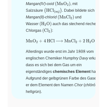
\left( \ce{MnO2} \right)
(
MnO
)
Mangan(IV)-oxid
X
, mit
2
\left( \ce{HCl}_{\text{(aq)}} \
HCl
(
)
Salzsäure
.
Dabei bildete sich neben
(aq)
\left( \ce{MnCl2} \right
(
MnCl
)
Mangan(II)-chlorid
X
und
2
\left( \ce{H2O} \right)
(
H
O
)
Wasser
X
auch das stechend riechende
2
\left( \ce{Cl2} \right)
(
Cl
)
Chlorgas
X
:
2
\ce{MnO2
MnO
+
4
HCl
MnCl
+
2
H
O
+
Cl
X
X
X
2
2
2
2
+ 4 HCl -
1808
> MnCl2
1808
Allerdings wurde erst im Jahr
vom
+ 2 H2O
englischen Chemiker
Humphry Davy
erkannt,
+ Cl2}
dass es sich bei dem Gas um ein
eigenständiges
chemisches Element
handelt.
Aufgrund der gelbgrünen Farbe des Gases gab
er dem Element den Namen
Chor
(
chlōrós
=
hellgrün).