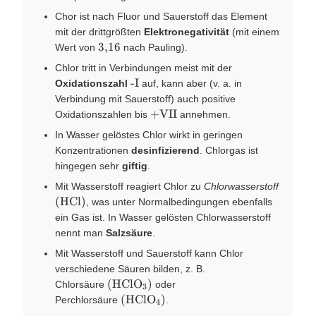
Chor ist nach Fluor und Sauerstoff das Element
mit der drittgrößten
Elektronegativität
(mit einem
3{,}16
3
,
16
Wert von
nach Pauling).
Chlor tritt in Verbindungen meist mit der
\text{-
-I
Oxidationszahl
auf, kann aber (v. a. in
I}
Verbindung mit Sauerstoff) auch positive
\text{+VII}
+VII
Oxidationszahlen bis
annehmen.
In Wasser gelöstes Chlor wirkt in geringen
Konzentrationen
desinfizierend
. Chlorgas ist
hingegen sehr
giftig
.
\left(
Mit Wasserstoff reagiert Chlor zu
Chlorwasserstoff
\ce{H
(
HCl
)
, was unter Normalbedingungen ebenfalls
\right)
ein Gas ist. In Wasser gelösten Chlorwasserstoff
nennt man
Salzsäure
.
Mit Wasserstoff und Sauerstoff kann Chlor
verschiedene Säuren bilden, z. B.
\left( \ce{HClO3} \right)
(
HClO
)
Chlorsäure
oder
X
3
\left( \ce{HClO4} \right)
(
HClO
)
Perchlorsäure
.
X
4