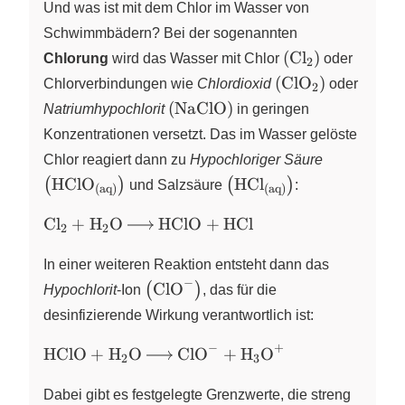
Und was ist mit dem Chlor im Wasser von
Schwimmbädern? Bei der sogenannten
\left(
(
Cl
)
Chlorung
wird das Wasser mit Chlor
X
oder
2
\ce{Cl2}
\left(
(
ClO
)
Chlorverbindungen wie
Chlordioxid
X
oder
2
\right)
\ce{ClO2}
\left(
(
NaClO
)
Natriumhypochlorit
in geringen
\right)
\ce{NaClO}
Konzentrationen versetzt. Das im Wasser gelöste
\right)
\left(
Chlor reagiert dann zu
Hypochloriger Säure
\ce{HClO}
\left(
HClO
HCl
(
)
(
)
und Salzsäure
:
(aq)
(aq)
\right)
\ce{HCl}_{\text{(aq)}
\ce{Cl2
Cl
+
H
O
HClO
+
HCl
\right)
X
X
2
2
+ H2O
->
In einer weiteren Reaktion entsteht dann das
HClO
−
\left( \ce{ClO^-} \right)
ClO
(
)
Hypochlorit
-Ion
X
,
das für die
+ HCl}
desinfizierende Wirkung verantwortlich ist:
−
+
\ce{HClO
HClO
+
H
O
ClO
+
H
O
X
X
X
X
2
3
+ H2O -
> ClO^-
Dabei gibt es festgelegte Grenzwerte, die streng