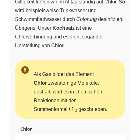
Giftigkeit treffen wir im Alltag ständig auf Chlor. So
wird beispielsweise Trinkwasser und
Schwimmbadwasser durch
Chlorung
desinfiziert.
Übrigens: Unser
Kochsalz
ist eine
Chlorverbindung und es dient sogar der
Herstellung von Chlor.
Als Gas bildet das Element
Chlor
zweiatomige Moleküle,
deshalb wird es in chemischen
Reaktionen mit der
\ce{Cl2}
Cl
Summenformel
X
geschrieben.
2
Chlor