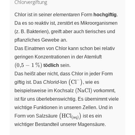
Chlorvergiftung
Chlor ist in seiner
elementaren
Form
hochgiftig
.
Da es so reaktiv ist, zerstört es Mikroorganismen
(z. B. Bakterien),
greift aber auch tierisches und
pflanzliches Gewebe an.
Das Einatmen von Chlor kann schon bei relativ
\left(
geringen Konzentrationen in der Atemluft
0{,}5-
(
0
,
5
−
1
%
)
tödlich
sein.
1\,\%
Das heißt aber nicht, dass Chlor in jeder Form
\right)
−
\left( \ce{Cl-} \right)
Cl
(
)
giftig ist. Das
Chlorid
-Ion
X
,
wie es
\left( \ce{NaCl} \right)
(
NaCl
)
beispielsweise im
Kochsalz
vorkommt,
ist für uns überlebenswichtig. Es übernimmt viele
wichtige Funktionen in unseren Zellen. Und in
\left(
HCl
(
)
Form von Salzsäure
ist es ein
(aq)
\ce{HCl}_{\text{(aq)}}
wichtiger Bestandteil unserer Magensäure.
\right)