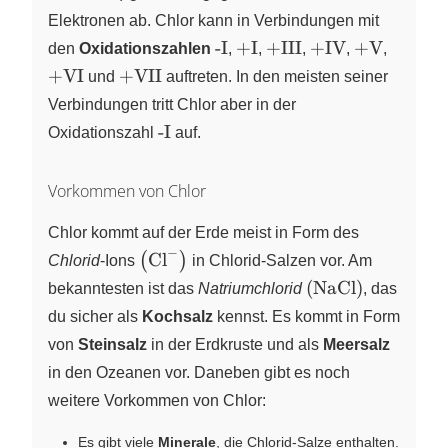
Elektronen ab. Chlor kann in Verbindungen mit
\text{-I}
\text{+I}
\text{+III}
\text{+IV}
\text{+V}
\text{
-I
+I
+III
+IV
+V
den
Oxidationszahlen
,
,
,
,
,
\text{+VII}
+VI
+VII
und
auftreten. In den meisten seiner
Verbindungen tritt Chlor aber in der
\text{-
-I
Oxidationszahl
auf.
I}
Vorkommen von Chlor
Chlor kommt auf der Erde meist in Form des
−
\left( \ce{Cl-} \right)
Cl
(
)
Chlorid
-Ions
X
in
Chlorid-Salzen
vor. Am
\left( \ce{NaCl} 
(
NaCl
)
bekanntesten ist das
Natriumchlorid
,
das
du sicher als
Kochsalz
kennst. Es kommt in Form
von
Steinsalz
in der Erdkruste und als
Meersalz
in den Ozeanen vor. Daneben gibt es noch
weitere Vorkommen von Chlor:
Es gibt viele
Minerale
, die Chlorid-Salze enthalten.