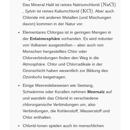
\left(
(
NaCl
)
Das Mineral
Halit
ist reines Natriumchlorid
\ce{NaCl}
\left(
(
KCl
)
,
Sylvin
ist reines Kaliumchlorid
. Aber auch
\right)
\ce{KCl}
Chloride mit anderen Metallen (und Mischungen
\right)
davon) kommen in der Natur vor.
Elementares Chlorgas ist in geringen Mengen in
der
Erdatmosphäre
vorhanden. Es wird mitunter
von Vulkanen ausgestoßen – aber auch von
Menschen hergestelltes Chlor oder
Chlorverbindungen finden den Weg in die
Atmosphäre. Chlor und Chlorradikale in der
Ozonschicht haben wesentlich zur Bildung des
Ozonlochs
beigetragen.
Einige Meereslebewesen wie Seetang,
Schwämme oder Korallen nehmen
Meersalz
auf
und wandeln das Chlorid in verschiedene
chlororganische
Verbindungen um, also
Verbindungen, die Kohlenstoff, Wasserstoff und
Chlor enthalten.
Chlorid-Ionen spielen auch im menschlichen