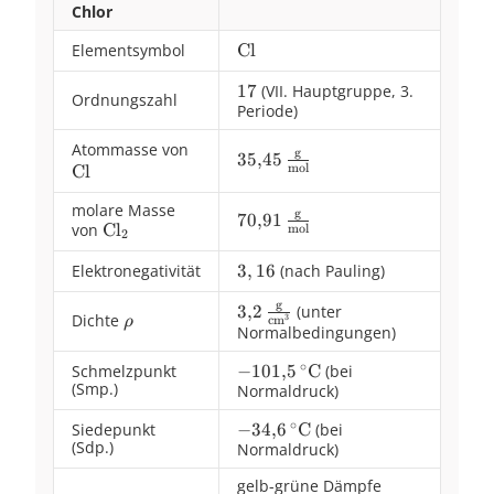
Chlor
Elementsymbol
\ce{Cl}
Cl
17
17
(VII. Hauptgruppe, 3.
Ordnungszahl
Periode)
Atommasse von
\ce{Cl}
g
35{,}45\,\frac{\text{g}}
35
,
45
mol
Cl
{\text{mol}}
molare Masse
g
70{,}91\,\frac{\text{g}}
70
,
91
von
\ce{Cl2}
Cl
mol
X
2
{\text{mol}}
Elektronegativität
3,16
3
,
16
(nach Pauling)
g
3{,}2\,\frac{\text{g}}
3
,
2
(unter
Dichte
\rho
3
cm
ρ
Normalbedingungen)
{\text{cm}^3}
∘
Schmelzpunkt
{-}101{,}5\,^\circ\text{C}
−
101
,
5
C
(bei
(Smp.)
Normaldruck)
∘
Siedepunkt
{-}34{,}6\,^\circ\text{C}
−
34
,
6
C
(bei
(Sdp.)
Normaldruck)
gelb-grüne Dämpfe