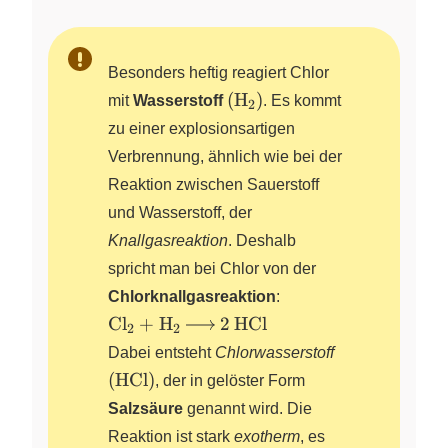
Besonders heftig reagiert Chlor
\left(
(
H
)
mit
Wasserstoff
X
. Es kommt
2
\ce{H2}
zu einer explosionsartigen
\right)
Verbrennung, ähnlich wie bei der
Reaktion zwischen Sauerstoff
und Wasserstoff, der
Knallgasreaktion
. Deshalb
spricht man bei Chlor von der
Chlorknallgasreaktion
:
\ce{Cl2
Cl
+
H
2
HCl
X
X
2
2
+ H2 -
\left(
Dabei entsteht
Chlorwasserstoff
> 2
\ce{HCl}
(
HCl
)
, der in gelöster Form
HCl}
\right)
Salzsäure
genannt wird. Die
Reaktion ist stark
exotherm
, es