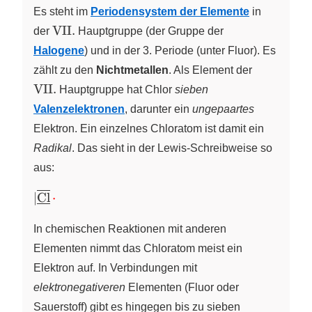
Es steht im
Periodensystem der Elemente
in
\text{VII.}
VII.
der
Hauptgruppe
(der Gruppe der
Halogene
) und in der 3. Periode (unter Fluor). Es
zählt zu den
Nichtmetallen
. Als Element der
\text{VII.}
VII.
Hauptgruppe
hat Chlor
sieben
Valenzelektronen
, darunter ein
ungepaartes
Elektron. Ein einzelnes Chloratom ist damit ein
Radikal
. Das sieht in der Lewis‑Schreibweise so
aus:
{\vert{\overline{\underline{\ce{Cl}}}\,\color
∣
Cl
⋅
{\cdot}}}
In chemischen Reaktionen mit anderen
Elementen nimmt das Chloratom meist ein
Elektron auf. In Verbindungen mit
elektronegativeren
Elementen (Fluor oder
Sauerstoff) gibt es hingegen bis zu sieben