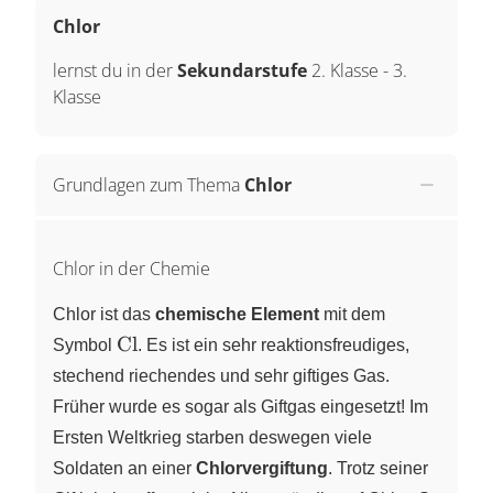
Chlor
lernst du in der
Sekundarstufe
2. Klasse
-
3.
Klasse
Grundlagen zum Thema
Chlor
Chlor in der Chemie
Chlor ist das
chemische Element
mit dem
\ce{Cl}
Cl
Symbol
. Es ist ein sehr reaktionsfreudiges,
stechend riechendes und sehr giftiges Gas.
Früher wurde es sogar als Giftgas eingesetzt! Im
Ersten Weltkrieg starben deswegen viele
Soldaten an einer
Chlorvergiftung
. Trotz seiner