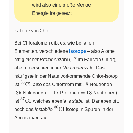
wird also eine große Menge
Energie freigesetzt.
Isotope von Chlor
Bei Chloratomen gibt es, wie bei allen
Elementen, verschiedene
Isotope
– also Atome
17
17
mit gleicher
Protonen
zahl (
im Fall von Chlor),
aber unterschiedlicher
Neutronen
zahl. Das
häufigste in der Natur vorkommende
Chlor-Isotop
35
35
2
\ce{^{35}Cl}
18
Cl
18
X
X
ist
, also das Chloratom mit
Neutronen
2
35
-
17
=
18
35
−
17
=
18
(
Nukleonen
Protonen
Neutronen). Das z
37
37
2
\ce{^{37}Cl}
Cl
X
X
ist
, welches ebenfalls
stabil
ist. Daneben tritt
2
36
36
2
\ce{^{36}Cl}
Cl
X
X
noch das
instabile
-Isotop
in Spuren in der
2
Atmosphäre auf.