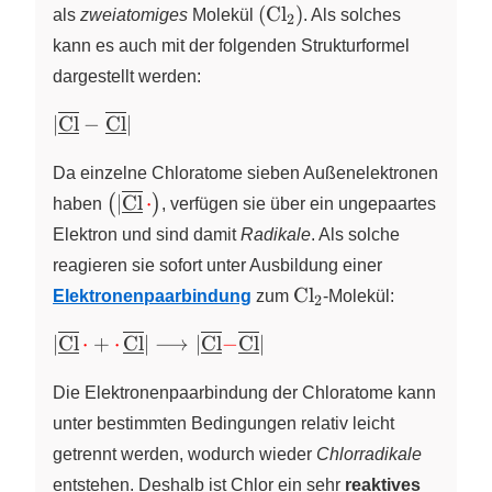
\left(
(
Cl
)
als
zweiatomiges
Molekül
X
. Als solches
2
\ce{Cl2}
kann es auch mit der folgenden Strukturformel
\right)
dargestellt werden:
{\vert{\overline{\underline{\ce{Cl}}}}}-
∣
Cl
−
Cl
∣
{{\overline{\underline{\ce{Cl}}}} \vert}
Da einzelne Chloratome sieben Außenelektronen
\left(
∣
Cl
⋅
(
)
haben
, verfügen sie über ein ungepaartes
{\vert{\overline{\underline{\ce{Cl}}}\,
Elektron und sind damit
Radikale
. Als solche
{\cdot}}} \right)
reagieren sie sofort unter Ausbildung einer
\ce{Cl2}
Cl
Elektronenpaarbindung
zum
X
-Molekül:
2
{\vert{\overline{\underline{\ce{Cl}}}\,\color
∣
Cl
⋅
+
⋅
Cl
∣
⟶
∣
Cl
−
Cl
∣
{\cdot}}} +
{{{\color{red}\cdot}\,\overline{\underline{\
Die Elektronenpaarbindung der Chloratome kann
\vert} \longrightarrow
unter bestimmten Bedingungen relativ leicht
{\vert{\overline{\underline{\ce{Cl}}}}}{\colo
getrennt werden, wodurch wieder
Chlorradikale
{{\overline{\underline{\ce{Cl}}}} \vert}
entstehen. Deshalb ist Chlor ein sehr
reaktives