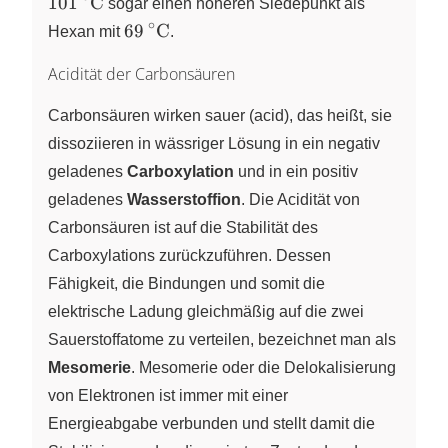
101
C
X
X
sogar einen höheren Siedepunkt als
2
\text{
∘
∘
2
\ce{69
69
C
Hexan mit
X
X
.
2
^\circ
Acidität der Carbonsäuren
\text{C}}
Carbonsäuren wirken sauer (acid), das heißt, sie
dissoziieren in wässriger Lösung in ein negativ
geladenes
Carboxylation
und in ein positiv
geladenes
Wasserstoffion
. Die Acidität von
Carbonsäuren ist auf die Stabilität des
Carboxylations zurückzuführen. Dessen
Fähigkeit, die Bindungen und somit die
elektrische Ladung gleichmäßig auf die zwei
Sauerstoffatome zu verteilen, bezeichnet man als
Mesomerie
. Mesomerie oder die Delokalisierung
von Elektronen ist immer mit einer
Energieabgabe verbunden und stellt damit die