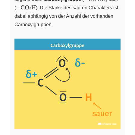
\ce{-CO2H}
−
CO
H
(
X
)
. Die Stärke des sauren Charakters ist
2
dabei abhängig von der Anzahl der vorhanden
Carboxylgruppen.