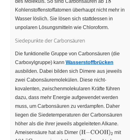
18
18
des Moleküls. So sind Carbonsäuren ab
Kohlenstoffenstoffatomen überhaupt nicht mehr in
Wasser löslich. Sie lösen sich stattdessen in
unpolaren Lösungsmitteln wie Chloroform.
Siedepunkte der Carbonsäuren
Die funktionelle Gruppe von Carbonsäuren (die
Carboxylgruppe) kann
Wasserstoffbrücken
ausbilden. Dabei bilden sich Dimere aus jeweils
zwei Cabonsäuremolekülen. Diese nicht-
kovalenten, zwischenmolekularen Kräfte führen
dazu, dass mehr Energie aufgewendet werden
muss, um Carbonsäuren zu verdampfen. Daher
liegen die Siedetemperaturen der Carbonsäuren
höher als die ihrer jeweils abgeleiteten Alkane.
\ce{(H-
\ce{10
(
H
−
COOH
)
Ameisensäure hat als Dimer
X
mit
2
COOH)2}
^\circ
∘
∘
2