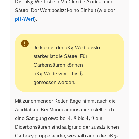
\ce{_S}
Der pK
X
-Wert ist ein Maß für die Acidität einer
S
Säure. Der Wert besitzt keine Einheit (wie der
pH-Wert
).
\ce{_S}
Je kleiner der pK
X
-Wert, desto
S
stärker ist die Säure. Für
Carbonsäuren können
\ce{_S}
1
5
1
5
pK
X
-Werte
von
bis
S
gemessen werden.
Mit zunehmender Kettenlänge nimmt auch die
Acidität ab. Bei Monocarbonsäuren stellt sich
4,8
4,9
4
,
8
4
,
9
eine Sättigung etwa bei
bis
ein.
Dicarbonsäuren sind aufgrund der zusätzlichen
\ce{_S}
Carboxylgruppe acider, weshalb auch die pK
X
-
S