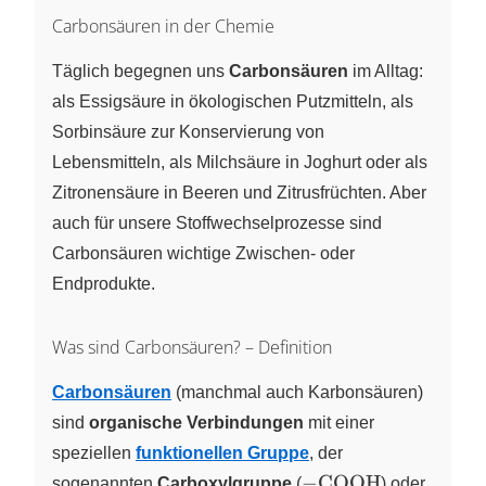
Carbonsäuren in der Chemie
Täglich begegnen uns
Carbonsäuren
im Alltag:
als Essigsäure in ökologischen Putzmitteln, als
Sorbinsäure zur Konservierung von
Lebensmitteln, als Milchsäure in Joghurt oder als
Zitronensäure in Beeren und Zitrusfrüchten. Aber
auch für unsere Stoffwechselprozesse sind
Carbonsäuren wichtige Zwischen- oder
Endprodukte.
Was sind Carbonsäuren? – Definition
Carbonsäuren
(manchmal auch Karbonsäuren)
sind
organische Verbindungen
mit einer
speziellen
funktionellen Gruppe
, der
\ce{–COOH}
−
COOH
sogenannten
Carboxylgruppe
(
)
oder