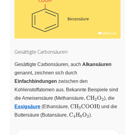
Gesättigte Carbonsäuren
Gesättigte Carbonsäuren, auch
Alkansäuren
genannt, zeichnen sich durch
Einfachbindungen
zwischen den
Kohlenstoffatomen aus. Bekannte Beispiele sind
\ce{CH2O2}
CH
O
die Ameisensäure (Methansäure,
X
X
), die
2
2
\ce{CH₃COOH}
CH
COOH
Essigsäure
(Ethansäure,
) und die
3
\ce{C4H8O2}
C
H
O
Buttersäure (Butansäure,
X
X
X
).
4
8
2