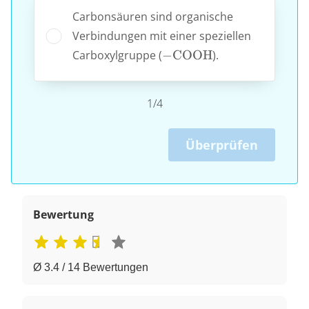
Carbonsäuren sind organische
Verbindungen mit einer speziellen
\ce{-
Carboxylgruppe (
−
COOH
).
COOH}
1/4
Überprüfen
Bewertung
Ø 3.4 / 14 Bewertungen