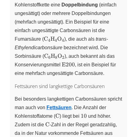
Kohlenstoffkette eine
Doppelbindung
(einfach
ungesättigt) oder mehrere Doppelbindungen
(mehrfach ungesättigt). Ein Beispiel für eine
einfach ungesättigte Carbonsäuren ist die
\ce{C4H4O4}
C
H
O
Fumarsäure (
X
X
X
), die auch als
trans-
4
4
4
Ethylendicarbonsäure
bezeichnet wird. Die
\ce{C6H8O2}
C
H
O
Sorbinsäure (
X
X
X
), auch bekannt als das
6
8
2
\ce{E}
200
E
200
Konservierungsmittel
, ist ein Beispiel für
eine mehrfach ungesättigte Carbonsäure.
Fettsäuren sind langkettige Carbonsäuren
Bei besonders langkettigen Carbonsäuren spricht
man auch von
Fettsäuren
. Die Anzahl der
\ce{C}
10
C
10
Kohlenstoffatome (
) liegt bei
und höher.
\ce{C}
C
Zudem ist die
-Zahl in der Regel geradzahlig,
da in der Natur vorkommende Fettsäuren aus