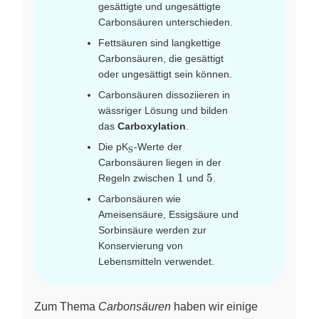
gesättigte und ungesättigte
Carbonsäuren unterschieden.
Fettsäuren sind langkettige
Carbonsäuren, die gesättigt
oder ungesättigt sein können.
Carbonsäuren dissoziieren in
wässriger Lösung und bilden
das
Carboxylation
.
\ce{_S}
Die pK
-Werte der
X
S
Carbonsäuren liegen in der
1
5
1
5
Regeln zwischen
und
.
Carbonsäuren wie
Ameisensäure, Essigsäure und
Sorbinsäure werden zur
Konservierung von
Lebensmitteln verwendet.
Zum Thema
Carbonsäuren
haben wir einige