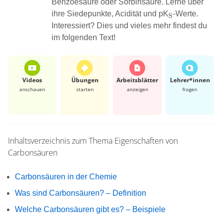
Benzoesäure oder Sorbinsäure. Lerne über
\ce{_S}
ihre Siedepunkte, Acidität und pK
X
-Werte.
S
Interessiert? Dies und vieles mehr findest du
im folgenden Text!
Videos
Übungen
Arbeits­blätter
Lehrer*​innen
anschauen
starten
anzeigen
fragen
Inhaltsverzeichnis zum Thema
Eigenschaften von
Carbonsäuren
Carbonsäuren in der Chemie
Was sind Carbonsäuren? – Definition
Welche Carbonsäuren gibt es? – Beispiele