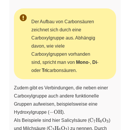
Der Aufbau von Carbonsäuren
zeichnet sich durch eine
Carboxylgruppe aus. Abhängig
davon, wie viele
Carboxylgruppen vorhanden
sind, spricht man von
Mono
-,
Di
-
oder
Tri
carbonsäuren.
Zudem gibt es Verbindungen, die neben einer
Carboxylgruppe auch andere funktionelle
Gruppen aufweisen, beispielsweise eine
\ce{-
−
OH
Hydroxylgruppe (
).
OH}
\ce{C7H6O3}
C
H
O
Als Beispiele sind hier Salicylsäure (
X
X
X
)
7
6
3
\ce{C3H6O3}
C
H
O
und Milchsäure (
X
X
X
) zu nennen. Durch
3
6
3