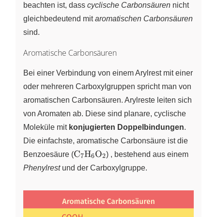
beachten ist, dass
cyclische Carbonsäuren
nicht
gleichbedeutend mit
aromatischen Carbonsäuren
sind.
Aromatische Carbonsäuren
Bei einer Verbindung von einem Arylrest mit einer
oder mehreren Carboxylgruppen spricht man von
aromatischen Carbonsäuren. Arylreste leiten sich
von Aromaten ab. Diese sind planare, cyclische
Moleküle mit
konjugierten Doppelbindungen
.
Die einfachste, aromatische Carbonsäure ist die
\ce{C7H6O2}
C
H
O
Benzoesäure (
X
X
X
) , bestehend aus einem
7
6
2
Phenylrest
und der Carboxylgruppe.