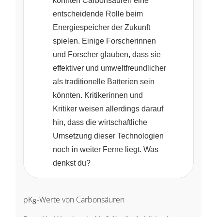
könnten Carbonsäuren eine
entscheidende Rolle beim
Energiespeicher der Zukunft
spielen. Einige Forscherinnen
und Forscher glauben, dass sie
effektiver und umweltfreundlicher
als traditionelle Batterien sein
könnten. Kritikerinnen und
Kritiker weisen allerdings darauf
hin, dass die wirtschaftliche
Umsetzung dieser Technologien
noch in weiter Ferne liegt. Was
denkst du?
\ce{_S}
pK
-Werte von Carbonsäuren
X
S