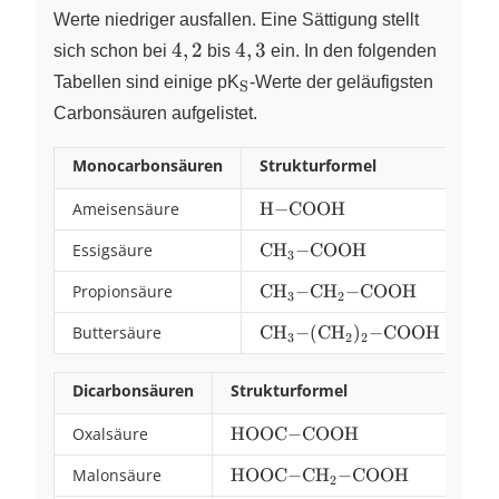
Werte niedriger ausfallen. Eine Sättigung stellt
4,2
4,3
4
,
2
4
,
3
sich schon bei
bis
ein. In den folgenden
\ce{_S}
Tabellen sind einige pK
X
-Werte der geläufigsten
S
Carbonsäuren aufgelistet.
Monocarbonsäuren
Strukturformel
pK
Ameisensäure
\ce{H-
H
−
COOH
3,
3
,
COOH}
Essigsäure
\ce{CH_3-
CH
−
COOH
4,
4
,
X
3
COOH}
Propionsäure
\ce{CH_3-
CH
−
CH
−
COOH
4,
4
,
X
X
3
2
CH_2-
Buttersäure
\ce{CH_3-
CH
−
(
CH
)
−
COOH
4,
4
,
COOH}
X
X
X
3
2
2
(CH_2)_2-
COOH}
Dicarbonsäuren
Strukturformel
pK
\
S
Oxalsäure
\ce{HOOC-
HOOC
−
COOH
1,3
1
,
3
COOH}
Malonsäure
\ce{HOOC-
HOOC
−
CH
−
COOH
2,8
2
,
8
X
2
CH_2-