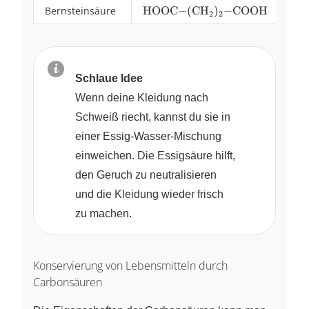
Bernsteinsäure
\ce{HOOC-
HOOC
−
(
CH
)
−
COOH
4,2
4
,
2
COOH}
X
X
2
2
(CH_2)_2-
COOH}
Schlaue Idee
Wenn deine Kleidung nach
Schweiß riecht, kannst du sie in
einer Essig-Wasser-Mischung
einweichen. Die Essigsäure hilft,
den Geruch zu neutralisieren
und die Kleidung wieder frisch
zu machen.
Konservierung von Lebensmitteln durch
Carbonsäuren