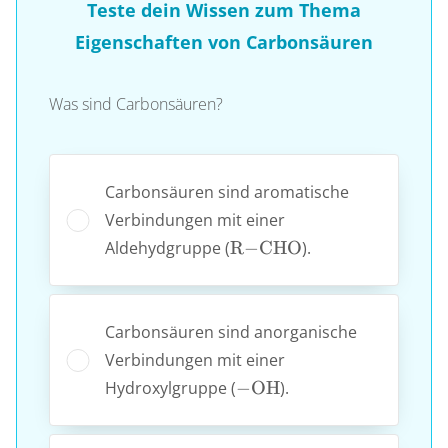
Teste dein Wissen zum Thema
Eigenschaften von Carbonsäuren
Was sind Carbonsäuren?
Carbonsäuren sind aromatische
Verbindungen mit einer
\ce{R-
Aldehydgruppe (
R
−
CHO
).
CHO}
Carbonsäuren sind anorganische
Verbindungen mit einer
\ce{-
Hydroxylgruppe (
−
OH
).
OH}