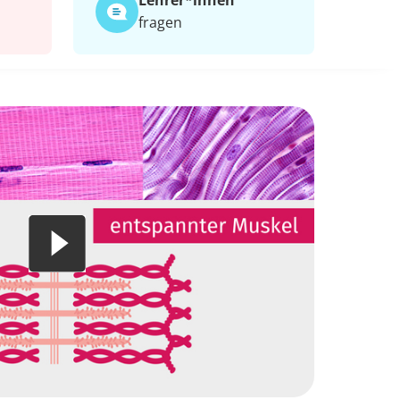
Lehrer*​innen
fragen