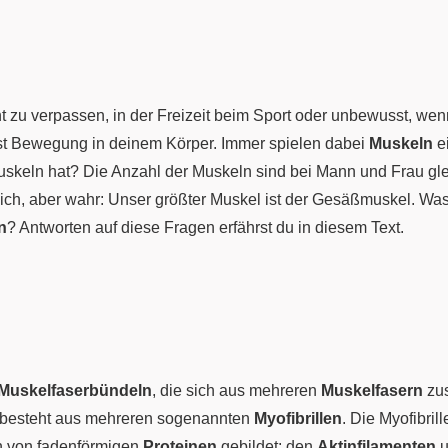
t zu verpassen, in der Freizeit beim Sport oder unbewusst, wen
ist Bewegung in deinem Körper. Immer spielen dabei
Muskeln
e
skeln hat? Die Anzahl der Muskeln sind bei Mann und Frau glei
ich, aber wahr: Unser größter Muskel ist der Gesäßmuskel. W
n
? Antworten auf diese Fragen erfährst du in diesem Text.
Muskelfaserbündeln
, die sich aus mehreren
Muskelfasern
zus
r besteht aus mehreren sogenannten
Myofibrillen
. Die Myofibri
n von fadenförmigen
Proteinen
gebildet: den
Aktinfilamenten
u