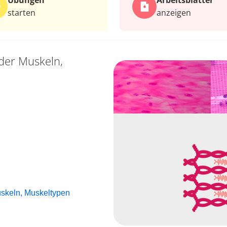
Übungen
Arbeits­blätter
starten
anzeigen
der Muskeln,
skeln, Muskeltypen