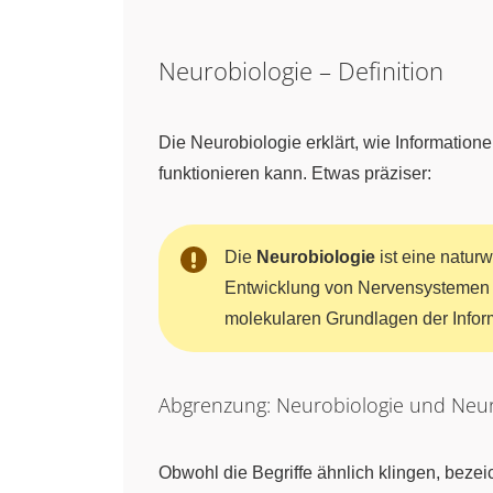
Neurobiologie – Definition
Die Neurobiologie erklärt, wie Informatio
funktionieren kann. Etwas präziser:
Die
Neurobiologie
ist eine naturw
Entwicklung von Nervensystemen s
molekularen Grundlagen der Infor
Abgrenzung: Neurobiologie und Neur
Obwohl die Begriffe ähnlich klingen, beze