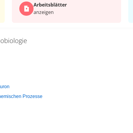
Arbeits­blätter
anzeigen
obiologie
euron
 chemischen Prozesse