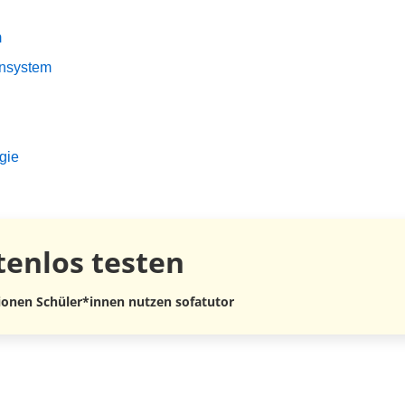
m
ensystem
gie
tenlos
testen
lionen Schüler*innen nutzen sofatutor