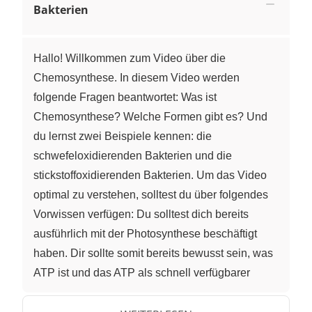
Bakterien
Hallo! Willkommen zum Video über die
Chemosynthese. In diesem Video werden
folgende Fragen beantwortet: Was ist
Chemosynthese? Welche Formen gibt es? Und
du lernst zwei Beispiele kennen: die
schwefeloxidierenden Bakterien und die
stickstoffoxidierenden Bakterien. Um das Video
optimal zu verstehen, solltest du über folgendes
Vorwissen verfügen: Du solltest dich bereits
ausführlich mit der Photosynthese beschäftigt
haben. Dir sollte somit bereits bewusst sein, was
ATP ist und das ATP als schnell verfügbarer
Energiespeicher dient. Du solltest wissen, was
man unter Oxidation versteht. Du solltest auch