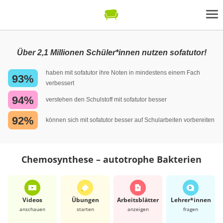
Über 2,1 Millionen Schüler*innen nutzen sofatutor!
haben mit sofatutor ihre Noten in mindestens einem Fach
93%
verbessert
94%
verstehen den Schulstoff mit sofatutor besser
92%
können sich mit sofatutor besser auf Schularbeiten vorbereiten
Chemosynthese – autotrophe Bakterien
Videos
Übungen
Arbeits­blätter
Lehrer*​innen
anschauen
starten
anzeigen
fragen