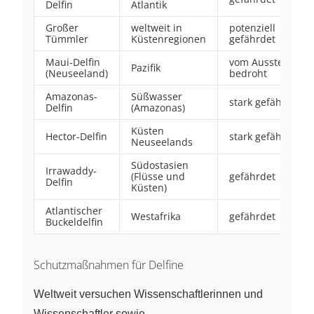
Delfin
Atlantik
Großer
weltweit in
potenziell
Tümmler
Küstenregionen
gefährdet
Maui-Delfin
vom Aussterben
Pazifik
(Neuseeland)
bedroht
Amazonas-
Süßwasser
stark gefährdet
Delfin
(Amazonas)
Küsten
Hector-Delfin
stark gefährdet
Neuseelands
Südostasien
Irrawaddy-
(Flüsse und
gefährdet
Delfin
Küsten)
Atlantischer
Westafrika
gefährdet
Buckeldelfin
Schutzmaßnahmen für Delfine
Weltweit versuchen Wissenschaftlerinnen und
Wissenschaftler sowie