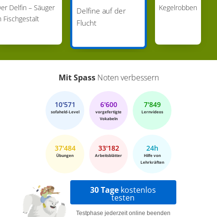
er Delfin – Säuger
Kegelrobben
Delfine auf der
n Fischgestalt
Flucht
Mit Spass
Noten verbessern
10'571
6'600
7'849
sofaheld-Level
vorgefertigte
Lernvideos
Vokabeln
37'484
33'182
24h
Übungen
Arbeitsblätter
Hilfe von
Lehrkräften
30 Tage
kostenlos
testen
Testphase jederzeit online beenden