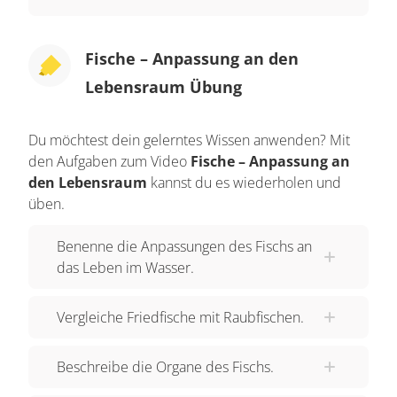
können sie über die Kiemen aus dem Wasser
aufnehmen, ohne ständig an die Luft schwimmen
Fische – Anpassung an den
zu müssen. Das „Seitenlinienorgan“ stellt eine
Lebensraum Übung
weitere besondere Anpassung dar. Mit den
innenliegenden Sinneszellen kann der Fisch
Du möchtest dein gelerntes Wissen anwenden? Mit
Druckschwankungen in seiner Umgebung unter
den Aufgaben zum Video
Fische – Anpassung an
Wasser wahrnehmen und somit Angreifern und
den Lebensraum
kannst du es wiederholen und
Hindernissen ausweichen oder Beute aufspüren.
üben.
Die meisten Fische verfügen außerdem über eine
Benenne die Anpassungen des Fischs an
„Schwimmblase“. Ohne hohen Energieaufwand
das Leben im Wasser.
können sie durch Zu- oder Ablassen von Luft in
diesen Hautsack auf unterschiedliche Ebenen im
Vergleiche Friedfische mit Raubfischen.
Wasser sinken oder steigen , ohne dafür ihre
Flossen zu benutzen. Fische „ohne
Beschreibe die Organe des Fischs.
Schwimmblase“, wie beispielsweise „Haie“,
müssen dagegen „ständig in Bewegung“ sein, um