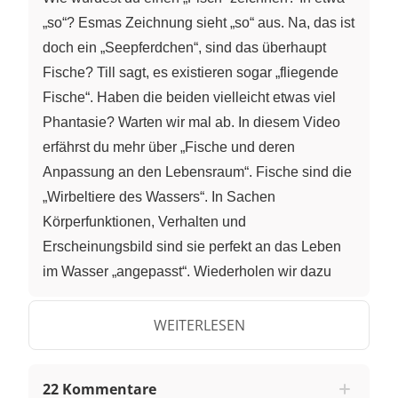
„so“? Esmas Zeichnung sieht „so“ aus. Na, das ist
doch ein „Seepferdchen“, sind das überhaupt
Fische? Till sagt, es existieren sogar „fliegende
Fische“. Haben die beiden vielleicht etwas viel
Phantasie? Warten wir mal ab. In diesem Video
erfährst du mehr über „Fische und deren
Anpassung an den Lebensraum“. Fische sind die
„Wirbeltiere des Wassers“. In Sachen
Körperfunktionen, Verhalten und
Erscheinungsbild sind sie perfekt an das Leben
im Wasser „angepasst“. Wiederholen wir dazu
noch einmal, was wir bereits gelernt haben.
„Kiemen“ sind die „Atmungsorgane“ der Fische
WEITERLESEN
und damit die wichtigste Anpassung für das
Leben unter Wasser. So wie wir, benötigen auch
22 Kommentare
Fische Sauerstoff zum Überleben und diesen