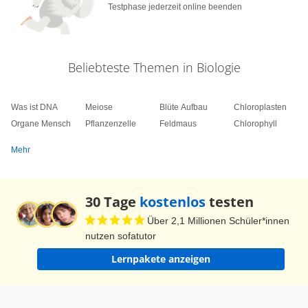
Testphase jederzeit online beenden
schnelle Kehrtwenden, um seiner Beute zu folgen
– oder eben einfach abzuwarten und irgendwann
zuzupacken. Mit seinen Zähnen kann er seine
Beliebteste Themen in Biologie
Beute festhalten. Sieh dir dagegen mal den
Karpfen an! Sein Körper ist weniger gestreckt.
Was ist DNA
Meiose
Blüte Aufbau
Chloroplasten
Schau mal, er kann sein Maul außerdem
Organe Mensch
Pflanzenzelle
Feldmaus
Chlorophyll
ausstülpen. So kann er Larven und Schnecken
Mehr
vom Boden aufsammeln. Auch im Aussehen zeigt
sich die Angepasstheit der Fische. Der „Hecht“
lauert in schilfigen Uferzonen von Gewässern, mit
30 Tage
kostenlos
testen
seiner gestreiften Zeichnung ist er für seine Opfer
Über 2,1 Millionen Schüler*innen
kaum sichtbar. Dies ist ein „Fetzenfisch“. Wenn er
nutzen sofatutor
zwischen Seegras und Tang herumschwimmt, ist
Lernpakete anzeigen
auch er für seine Lieblingsspeisen, wie zum
Beispiel Kleinkrebse, nicht zu erkennen.
Übrigens: Fetzenfische gehören zur Familie der