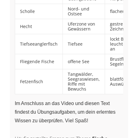
Nord- und
Scholle
flacher Körp
Ostsee
Uferzone von
gestreifte
Hecht
Gewässern
Zeichnung
lockt Beute m
Tiefseeanglerfisch
Tiefsee
leuchtender 
an
Brustflossen 
Fliegende Fische
offene See
Segeln ausge
Tangwälder,
Seegraswiesen,
blattförmige
Fetzenfisch
Riffe mit
Auswüchse
Bewuchs
Im Anschluss an das Video und diesen Text
findest du Übungsaufgaben, um dein erlerntes
Wissen zu überprüfen. Viel Spaß!