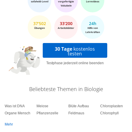
sofaheld-Level
vorgefertigte
Lernvideos
Vokabeln
37'502
33'200
24h
Übungen
Arbeitsblätter
Hilfe von
Lehrkräften
30 Tage
kostenlos
testen
Testphase jederzeit online beenden
Beliebteste Themen in Biologie
Was ist DNA
Meiose
Blüte Aufbau
Chloroplasten
Organe Mensch
Pflanzenzelle
Feldmaus
Chlorophyll
Mehr