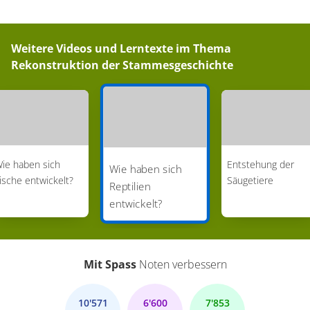
Weitere Videos und Lerntexte im Thema
Rekonstruktion der Stammesgeschichte
ie haben sich
Entstehung der
Wie haben sich
ische entwickelt?
Säugetiere
Reptilien
entwickelt?
Mit Spass
Noten verbessern
10'571
6'600
7'853