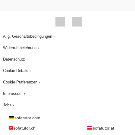
Kohlenstoffatom, auf das darunter befindliche
Quadrat, die Seitenfläche des Würfels. Der
Lotfußpunkt wird schwarz symbolisiert.
Gleichzeitig erhalten wir das Dreieck schwarz-rot-
Allg. Geschäftsbedingungen ›
blau. Der Winkel blau-schwarz- rot ist nach
Widerrufsbelehrung ›
Definition gleich 90 Grad. Nun bestimmen wir die
Längen der Seiten des Dreiecks schwarz-rot-
Datenschutz ›
blau. Der blaue Punkt liegt im Zentrum des
Cookie Details ›
Würfels. Wenn wir annehmen, dass die
Würfelseite eine Länge von 1 hat, ist der Abstand
Cookie Präferenzen ›
vom blauen zum schwarzen Punkt gleich ein
Impressum ›
halb. Der Abstand vom schwarzen zum roten
Jobs ›
Punkt ist gleich die Hälfte des Abstandes der
beiden roten Punkte im unteren Quadrat. Das
sofatutor.com
ergibt sich aus der zentralen Lage des schwarzen
sofatutor.ch
sofatutor.at
Punktes. Den Abstand zwischen beiden roten